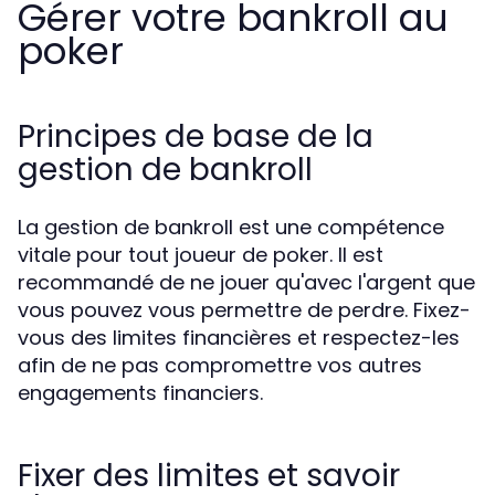
Gérer votre bankroll au
poker
Principes de base de la
gestion de bankroll
La gestion de bankroll est une compétence
vitale pour tout joueur de poker. Il est
recommandé de ne jouer qu'avec l'argent que
vous pouvez vous permettre de perdre. Fixez-
vous des limites financières et respectez-les
afin de ne pas compromettre vos autres
engagements financiers.
Fixer des limites et savoir