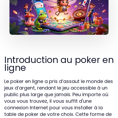
Introduction au poker en
ligne
Le poker en ligne a pris d’assaut le monde des
jeux d’argent, rendant le jeu accessible à un
public plus large que jamais. Peu importe où
vous vous trouvez, il vous suffit d'une
connexion Internet pour vous installer à la
table de poker de votre choix. Cette forme de