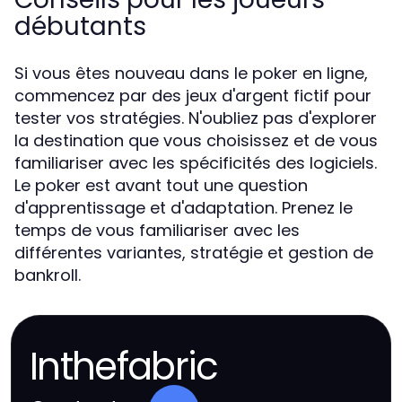
débutants
Si vous êtes nouveau dans le poker en ligne,
commencez par des jeux d'argent fictif pour
tester vos stratégies. N'oubliez pas d'explorer
la destination que vous choisissez et de vous
familiariser avec les spécificités des logiciels.
Le poker est avant tout une question
d'apprentissage et d'adaptation. Prenez le
temps de vous familiariser avec les
différentes variantes, stratégie et gestion de
bankroll.
Inthefabric