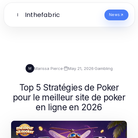
Inthefabric
I
News
Marissa Pierce
·
May 21, 2026
·
Gambling
M
Top 5 Stratégies de Poker
pour le meilleur site de poker
en ligne en 2026