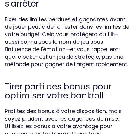
s'arrêter
Fixer des limites perdues et gagnantes avant
de jouer peut aider à rester dans les limites de
votre budget. Cela vous protègera du tilt—
aussi connu sous le nom de jeu sous
l'influence de l'émotion—et vous rappellera
que le poker est un jeu de stratégie, pas une
méthode pour gagner de l'argent rapidement.
Tirer parti des bonus pour
optimiser votre bankroll
Profitez des bonus à votre disposition, mais
soyez prudent avec les exigences de mise.
Utilisez les bonus à votre avantage pour
augmenter votre bankroll sans frais