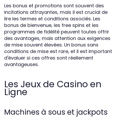
Les bonus et promotions sont souvent des
incitations attrayantes, mais il est crucial de
lire les termes et conditions associés. Les
bonus de bienvenue, les free spins et les
programmes de fidélité peuvent toutes offrir
des avantages, mais attention aux exigences
de mise souvent élevées. Un bonus sans
conditions de mise est rare, et il est important
d'évaluer si ces offres sont réellement
avantageuses.
Les Jeux de Casino en
Ligne
Machines à sous et jackpots