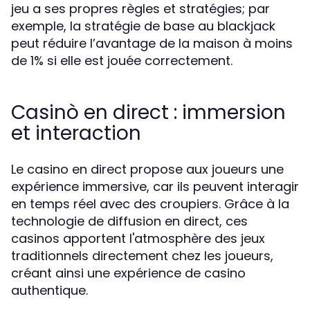
jeu a ses propres règles et stratégies; par
exemple, la stratégie de base au blackjack
peut réduire l’avantage de la maison à moins
de 1% si elle est jouée correctement.
Casinò en direct : immersion
et interaction
Le casino en direct propose aux joueurs une
expérience immersive, car ils peuvent interagir
en temps réel avec des croupiers. Grâce à la
technologie de diffusion en direct, ces
casinos apportent l'atmosphère des jeux
traditionnels directement chez les joueurs,
créant ainsi une expérience de casino
authentique.