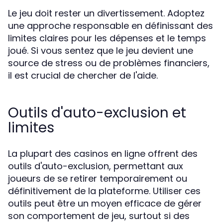
Le jeu doit rester un divertissement. Adoptez
une approche responsable en définissant des
limites claires pour les dépenses et le temps
joué. Si vous sentez que le jeu devient une
source de stress ou de problèmes financiers,
il est crucial de chercher de l'aide.
Outils d'auto-exclusion et
limites
La plupart des casinos en ligne offrent des
outils d'auto-exclusion, permettant aux
joueurs de se retirer temporairement ou
définitivement de la plateforme. Utiliser ces
outils peut être un moyen efficace de gérer
son comportement de jeu, surtout si des