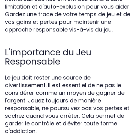
limitation et d'auto-exclusion pour vous aider.
Gardez une trace de votre temps de jeu et de
vos gains et pertes pour maintenir une
approche responsable vis-à-vis du jeu.
L'importance du Jeu
Responsable
Le jeu doit rester une source de
divertissement. Il est essentiel de ne pas le
considérer comme un moyen de gagner de
l'argent. Jouez toujours de manière
responsable, ne poursuivez pas vos pertes et
sachez quand vous arrêter. Cela permet de
garder le contrôle et d'éviter toute forme
d'addiction.