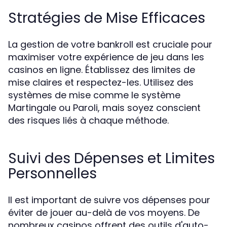
Stratégies de Mise Efficaces
La gestion de votre bankroll est cruciale pour
maximiser votre expérience de jeu dans les
casinos en ligne. Établissez des limites de
mise claires et respectez-les. Utilisez des
systèmes de mise comme le système
Martingale ou Paroli, mais soyez conscient
des risques liés à chaque méthode.
Suivi des Dépenses et Limites
Personnelles
Il est important de suivre vos dépenses pour
éviter de jouer au-delà de vos moyens. De
nombreux casinos offrent des outils d'auto-