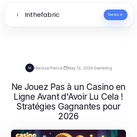
Inthefabric
I
News
Marissa Pierce
·
May 12, 2026
·
Gambling
M
Ne Jouez Pas à un Casino en
Ligne Avant d'Avoir Lu Cela !
Stratégies Gagnantes pour
2026