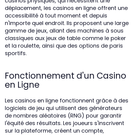
casinos physiques, qui nécessitent une
déplacement, les casinos en ligne offrent une
accessibilité à tout moment et depuis
n'importe quel endroit. Ils proposent une large
gamme de jeux, allant des machines à sous
classiques aux jeux de table comme le poker
et la roulette, ainsi que des options de paris
sportifs.
Fonctionnement d'un Casino
en Ligne
Les casinos en ligne fonctionnent grâce à des
logiciels de jeu qui utilisent des générateurs
de nombres aléatoires (RNG) pour garantir
l'équité des résultats. Les joueurs s'inscrivent
sur la plateforme, créent un compte,