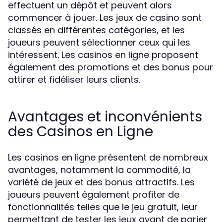
effectuent un dépôt et peuvent alors
commencer à jouer. Les jeux de casino sont
classés en différentes catégories, et les
joueurs peuvent sélectionner ceux qui les
intéressent. Les casinos en ligne proposent
également des promotions et des bonus pour
attirer et fidéliser leurs clients.
Avantages et inconvénients
des Casinos en Ligne
Les casinos en ligne présentent de nombreux
avantages, notamment la commodité, la
variété de jeux et des bonus attractifs. Les
joueurs peuvent également profiter de
fonctionnalités telles que le jeu gratuit, leur
permettant de tester les jeux avant de parier