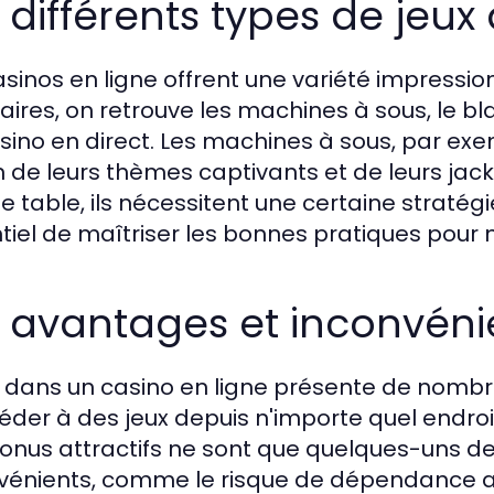
 différents types de jeux
asinos en ligne offrent une variété impressio
ires, on retrouve les machines à sous, le black
sino en direct. Les machines à sous, par exe
n de leurs thèmes captivants et de leurs jac
de table, ils nécessitent une certaine stratég
tiel de maîtriser les bonnes pratiques pour
 avantages et inconvénie
 dans un casino en ligne présente de nomb
éder à des jeux depuis n'importe quel endroit
onus attractifs ne sont que quelques-uns des 
vénients, comme le risque de dépendance au 