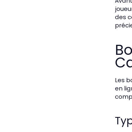
Avant 
joueu
des c
précie
Bo
Ca
Les b
en li
comp
Typ