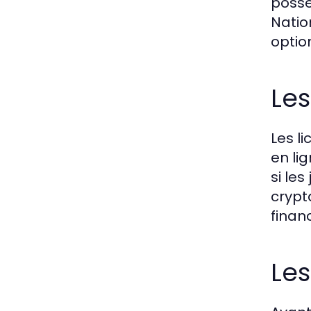
possè
Natio
optio
Les
Les l
en lig
si le
crypt
financ
Les