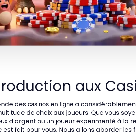
troduction aux Cas
onde des
a considérablement 
casinos en ligne
ultitude de choix aux joueurs. Que vous soye
eux d’argent ou un joueur expérimenté à la r
le est fait pour vous. Nous allons aborder 