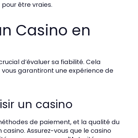
pour être vraies.
'un Casino en
rucial d’évaluer sa fiabilité. Cela
i vous garantiront une expérience de
isir un casino
s méthodes de paiement, et la qualité du
n casino. Assurez-vous que le casino