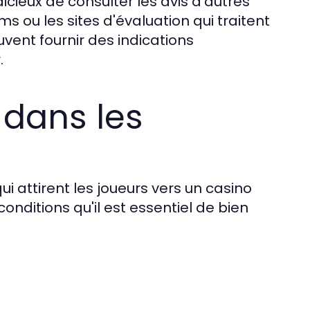
dicieux de consulter les avis d’autres
 ou les sites d'évaluation qui traitent
vent fournir des indications
.
 dans les
 attirent les joueurs vers un casino
nditions qu'il est essentiel de bien