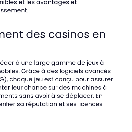
onibles et les avantages et
tissement.
ent des casinos en
ccéder à une large gamme de jeux à
mobiles. Grâce à des logiciels avancés
G), chaque jeu est conçu pour assurer
tenter leur chance sur des machines à
sements sans avoir à se déplacer. En
vérifier sa réputation et ses licences