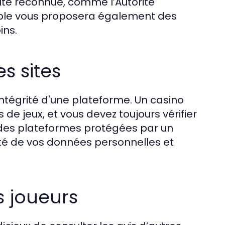
ité reconnue, comme l’Autorité
iable vous proposera également des
ins.
es sites
intégrité d'une plateforme. Un casino
 de jeux, et vous devez toujours vérifier
er des plateformes protégées par un
ité de vos données personnelles et
s joueurs