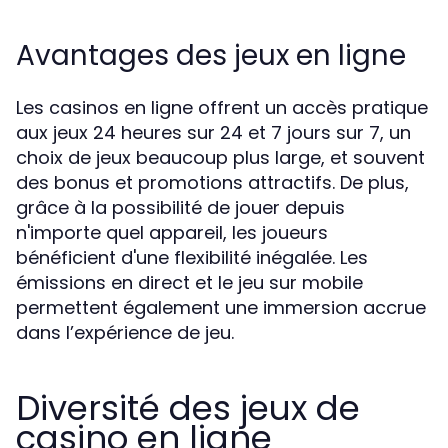
Avantages des jeux en ligne
Les casinos en ligne offrent un accès pratique
aux jeux 24 heures sur 24 et 7 jours sur 7, un
choix de jeux beaucoup plus large, et souvent
des bonus et promotions attractifs. De plus,
grâce à la possibilité de jouer depuis
n'importe quel appareil, les joueurs
bénéficient d'une flexibilité inégalée. Les
émissions en direct et le jeu sur mobile
permettent également une immersion accrue
dans l’expérience de jeu.
Diversité des jeux de
casino en ligne