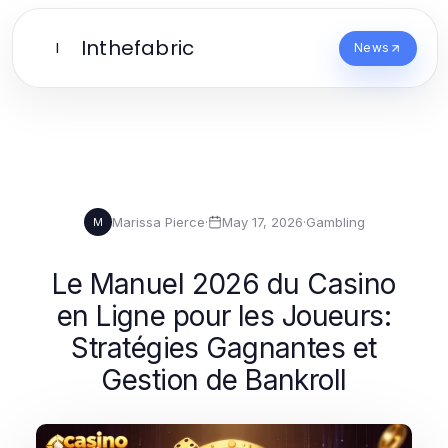
Inthefabric
I
News
Marissa Pierce
·
May 17, 2026
·
Gambling
M
Le Manuel 2026 du Casino
en Ligne pour les Joueurs:
Stratégies Gagnantes et
Gestion de Bankroll