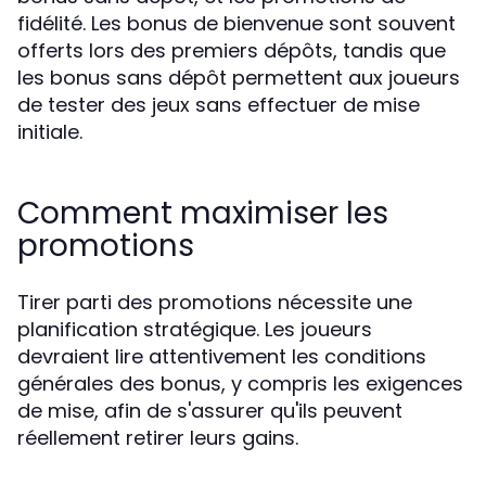
fidélité. Les bonus de bienvenue sont souvent
offerts lors des premiers dépôts, tandis que
les bonus sans dépôt permettent aux joueurs
de tester des jeux sans effectuer de mise
initiale.
Comment maximiser les
promotions
Tirer parti des promotions nécessite une
planification stratégique. Les joueurs
devraient lire attentivement les conditions
générales des bonus, y compris les exigences
de mise, afin de s'assurer qu'ils peuvent
réellement retirer leurs gains.