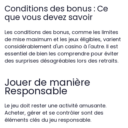
Conditions des bonus : Ce
que vous devez savoir
Les conditions des bonus, comme les limites
de mise maximum et les jeux éligibles, varient
considérablement d'un casino à l'autre. Il est
essentiel de bien les comprendre pour éviter
des surprises désagréables lors des retraits.
Jouer de manière
Responsable
Le jeu doit rester une activité amusante.
Acheter, gérer et se contrôler sont des
éléments clés du jeu responsable.