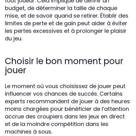
tout joueur. Cela implique de définir un
budget, de déterminer la taille de chaque
mise, et de savoir quand se retirer. Établir des
limites de perte et de gain peut aider à éviter
les pertes excessives et à prolonger le plaisir
du jeu.
Choisir le bon moment pour
jouer
Le moment où vous choisissez de jouer peut
influencer vos chances de succès. Certains
experts recommandent de jouer à des heures
moins chargées pour bénéficier de l’attention
accrue des croupiers dans les jeux en direct
et de la moindre compétition dans les
machines à sous.