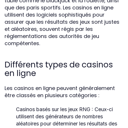
table comme le blackjack et la roulette, ainsi
que des paris sportifs. Les casinos en ligne
utilisent des logiciels sophistiqués pour
assurer que les résultats des jeux sont justes
et aléatoires, souvent régis par les
réglementations des autorités de jeu
compétentes.
Différents types de casinos
en ligne
Les casinos en ligne peuvent généralement
être classés en plusieurs catégories :
Casinos basés sur les jeux RNG :
Ceux-ci
utilisent des générateurs de nombres
aléatoires pour déterminer les résultats des