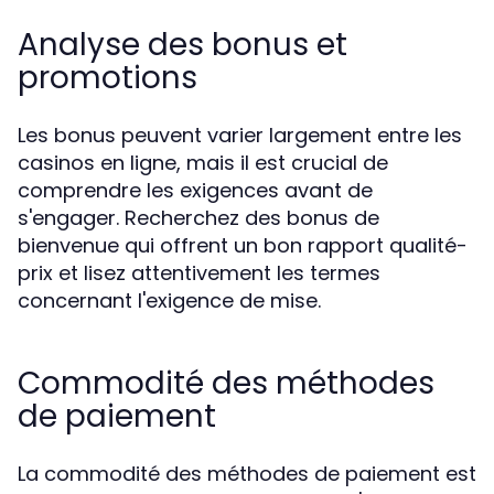
Analyse des bonus et
promotions
Les bonus peuvent varier largement entre les
casinos en ligne, mais il est crucial de
comprendre les exigences avant de
s'engager. Recherchez des bonus de
bienvenue qui offrent un bon rapport qualité-
prix et lisez attentivement les termes
concernant l'exigence de mise.
Commodité des méthodes
de paiement
La commodité des méthodes de paiement est