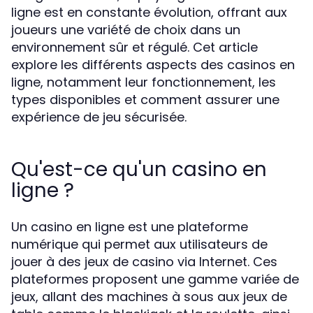
ligne est en constante évolution, offrant aux
joueurs une variété de choix dans un
environnement sûr et régulé. Cet article
explore les différents aspects des casinos en
ligne, notamment leur fonctionnement, les
types disponibles et comment assurer une
expérience de jeu sécurisée.
Qu'est-ce qu'un casino en
ligne ?
Un casino en ligne est une plateforme
numérique qui permet aux utilisateurs de
jouer à des jeux de casino via Internet. Ces
plateformes proposent une gamme variée de
jeux, allant des machines à sous aux jeux de