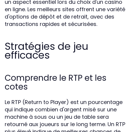
un aspect essentiel lors du choix d'un casino
en ligne. Les meilleurs sites offrent une variété
d'options de dépôt et de retrait, avec des
transactions rapides et sécurisées.
Stratégies de jeu
efficaces
Comprendre le RTP et les
cotes
Le RTP (Return to Player) est un pourcentage
qui indique combien d'argent misé sur une
machine à sous ou un jeu de table sera
retourné aux joueurs sur le long terme. Un RTP
plus élevé indique de meilleures chances de