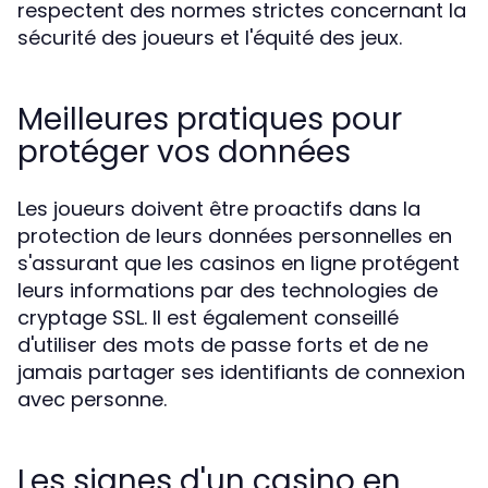
respectent des normes strictes concernant la
sécurité des joueurs et l'équité des jeux.
Meilleures pratiques pour
protéger vos données
Les joueurs doivent être proactifs dans la
protection de leurs données personnelles en
s'assurant que les casinos en ligne protégent
leurs informations par des technologies de
cryptage SSL. Il est également conseillé
d'utiliser des mots de passe forts et de ne
jamais partager ses identifiants de connexion
avec personne.
Les signes d'un casino en