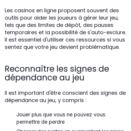
Les casinos en ligne proposent souvent des
outils pour aider les joueurs à gérer leur jeu,
tels que des limites de dépôt, des pauses
temporaires et la possibilité de s'auto-exclure.
Il est essentiel d'utiliser ces ressources si vous
sentez que votre jeu devient problématique.
Reconnaître les signes de
dépendance au jeu
Il est important d'être conscient des signes de
dépendance au jeu, y compris :
Jouer plus que vous ne pouvez vous
permettre de perdre