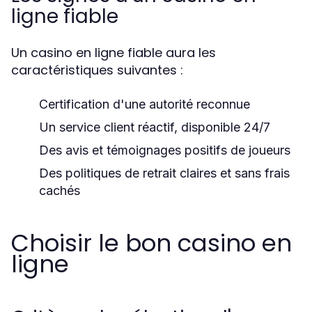
ligne fiable
Un casino en ligne fiable aura les
caractéristiques suivantes :
Certification d'une autorité reconnue
Un service client réactif, disponible 24/7
Des avis et témoignages positifs de joueurs
Des politiques de retrait claires et sans frais
cachés
Choisir le bon casino en
ligne