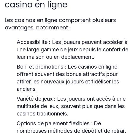
casino en ligne
Les casinos en ligne comportent plusieurs
avantages, notamment :
Accessibilité :
Les joueurs peuvent accéder à
une large gamme de jeux depuis le confort de
leur maison ou en déplacement.
Boni et promotions :
Les casinos en ligne
offrent souvent des bonus attractifs pour
attirer les nouveaux joueurs et fidéliser les
anciens.
Variété de jeux :
Les joueurs ont accès à une
multitude de jeux, souvent plus que dans les
casinos traditionnels.
Options de paiement flexibles :
De
nombreuses méthodes de dépôt et de retrait