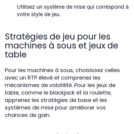
Utilisez un système de mise qui correspond à
votre style de jeu.
Stratégies de jeu pour les
machines à sous et jeux de
table
Pour les machines à sous, choisissez celles
avec un RTP élevé et comprenez les
mécanismes de volatilité. Pour les jeux de
table, comme le blackjack et la roulette,
apprenez les stratégies de base et les
systèmes de mise pour améliorer vos
chances de gain.