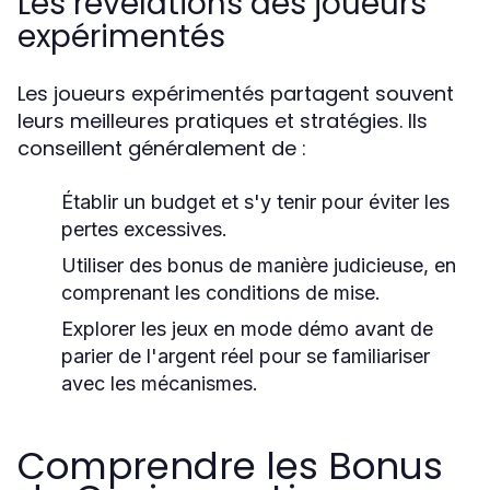
Les révélations des joueurs
expérimentés
Les joueurs expérimentés partagent souvent
leurs meilleures pratiques et stratégies. Ils
conseillent généralement de :
Établir un budget et s'y tenir pour éviter les
pertes excessives.
Utiliser des bonus de manière judicieuse, en
comprenant les conditions de mise.
Explorer les jeux en mode démo avant de
parier de l'argent réel pour se familiariser
avec les mécanismes.
Comprendre les Bonus