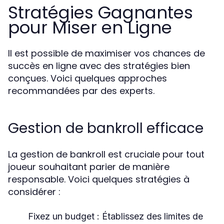
Stratégies Gagnantes
pour Miser en Ligne
Il est possible de maximiser vos chances de
succès en ligne avec des stratégies bien
conçues. Voici quelques approches
recommandées par des experts.
Gestion de bankroll efficace
La gestion de bankroll est cruciale pour tout
joueur souhaitant parier de manière
responsable. Voici quelques stratégies à
considérer :
Fixez un budget :
Établissez des limites de