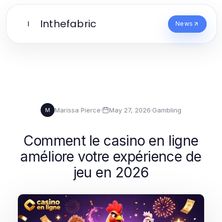
Inthefabric
I
News
Marissa Pierce
·
May 27, 2026
·
Gambling
M
Comment le casino en ligne
améliore votre expérience de
jeu en 2026