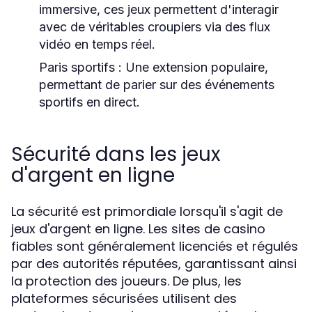
immersive, ces jeux permettent d'interagir
avec de véritables croupiers via des flux
vidéo en temps réel.
Paris sportifs :
Une extension populaire,
permettant de parier sur des événements
sportifs en direct.
Sécurité dans les jeux
d'argent en ligne
La sécurité est primordiale lorsqu'il s'agit de
jeux d'argent en ligne. Les sites de casino
fiables sont généralement licenciés et régulés
par des autorités réputées, garantissant ainsi
la protection des joueurs. De plus, les
plateformes sécurisées utilisent des