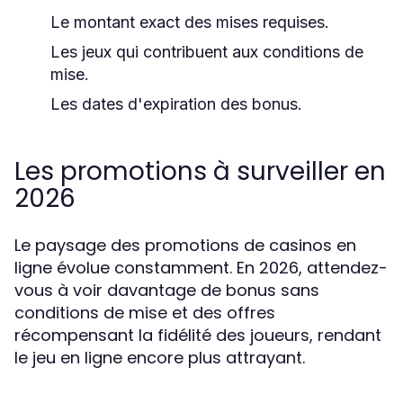
Le montant exact des mises requises.
Les jeux qui contribuent aux conditions de
mise.
Les dates d'expiration des bonus.
Les promotions à surveiller en
2026
Le paysage des promotions de casinos en
ligne évolue constamment. En 2026, attendez-
vous à voir davantage de bonus sans
conditions de mise et des offres
récompensant la fidélité des joueurs, rendant
le jeu en ligne encore plus attrayant.