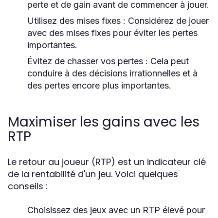
perte et de gain avant de commencer à jouer.
Utilisez des mises fixes :
Considérez de jouer
avec des mises fixes pour éviter les pertes
importantes.
Évitez de chasser vos pertes :
Cela peut
conduire à des décisions irrationnelles et à
des pertes encore plus importantes.
Maximiser les gains avec les
RTP
Le retour au joueur (RTP) est un indicateur clé
de la rentabilité d'un jeu. Voici quelques
conseils :
Choisissez des jeux avec un RTP élevé pour