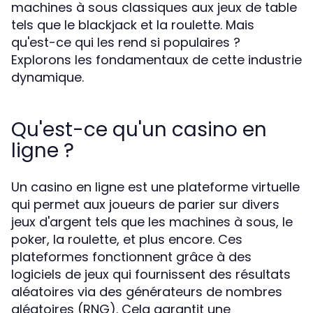
machines à sous classiques aux jeux de table
tels que le blackjack et la roulette. Mais
qu'est-ce qui les rend si populaires ?
Explorons les fondamentaux de cette industrie
dynamique.
Qu'est-ce qu'un casino en
ligne ?
Un casino en ligne est une plateforme virtuelle
qui permet aux joueurs de parier sur divers
jeux d'argent tels que les machines à sous, le
poker, la roulette, et plus encore. Ces
plateformes fonctionnent grâce à des
logiciels de jeux qui fournissent des résultats
aléatoires via des générateurs de nombres
aléatoires (RNG). Cela garantit une