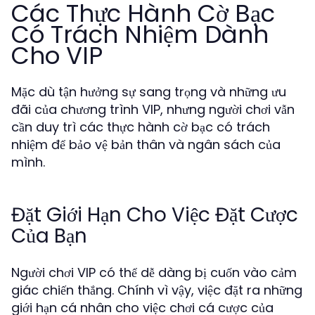
Các Thực Hành Cờ Bạc
Có Trách Nhiệm Dành
Cho VIP
Mặc dù tận hưởng sự sang trọng và những ưu
đãi của chương trình VIP, nhưng người chơi vẫn
cần duy trì các thực hành cờ bạc có trách
nhiệm để bảo vệ bản thân và ngân sách của
mình.
Đặt Giới Hạn Cho Việc Đặt Cược
Của Bạn
Người chơi VIP có thể dễ dàng bị cuốn vào cảm
giác chiến thắng. Chính vì vậy, việc đặt ra những
giới hạn cá nhân cho việc chơi cá cược của