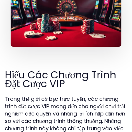
Hiểu Các Chương Trình
Đặt Cược VIP
Trong thế giới cờ bạc trực tuyến, các chương
trình đặt cược VIP mang đến cho người chơi trải
nghiệm độc quyền và những lợi ích hấp dẫn hơn
so với các chương trình thông thường. Những
chương trình này không chỉ tập trung vào việc