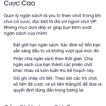
Cược Cao
Quản lý ngân sách là yếu tố then chốt trong khi
chơi cá cược, đặc biệt là đối với người chơi VIP.
Những mẹo dưới đây sẽ giúp bạn kiểm soát
ngân sách của mình:
Đặt giới hạn ngân sách:
Xác định số tiền bạn
sẵn sàng đầu tư và không vượt quá mức đó.
Phân chia ngân sách theo thời gian:
Chia
ngân sách của bạn thành các phiên chơi
khác nhau và luôn tuân thủ kế hoạch này.
Giữ ghi chép chi tiết:
Theo dõi các trò chơi,
số tiền đã cược và số tiền thắng/lỗ để đưa ra
quyết định đúng đắn trong tương lai.