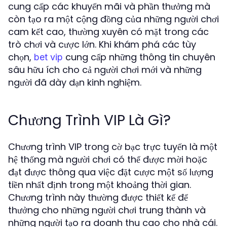
cung cấp các khuyến mãi và phần thưởng mà
còn tạo ra một cộng đồng của những người chơi
cam kết cao, thường xuyên có mặt trong các
trò chơi và cược lớn. Khi khám phá các tùy
chọn,
cung cấp những thông tin chuyên
bet vip
sâu hữu ích cho cả người chơi mới và những
người đã dày dạn kinh nghiệm.
Chương Trình VIP Là Gì?
Chương trình VIP trong cờ bạc trực tuyến là một
hệ thống mà người chơi có thể được mời hoặc
đạt được thông qua việc đặt cược một số lượng
tiền nhất định trong một khoảng thời gian.
Chương trình này thường được thiết kế để
thưởng cho những người chơi trung thành và
những người tạo ra doanh thu cao cho nhà cái.