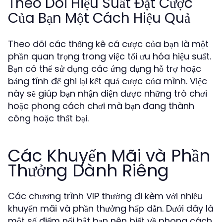
Theo Dõi Hiệu Suất Đặt Cược
Của Bạn Một Cách Hiệu Quả
Theo dõi các thống kê cá cược của bạn là một
phần quan trọng trong việc tối ưu hóa hiệu suất.
Bạn có thể sử dụng các ứng dụng hỗ trợ hoặc
bảng tính để ghi lại kết quả cược của mình. Việc
này sẽ giúp bạn nhận diện được những trò chơi
hoặc phong cách chơi mà bạn đang thành
công hoặc thất bại.
Các Khuyến Mãi và Phần
Thưởng Dành Riêng
Các chương trình VIP thường đi kèm với nhiều
khuyến mãi và phần thưởng hấp dẫn. Dưới đây là
một số điểm nổi bật bạn nên biết về phong cách