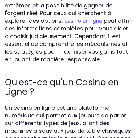
extrêmes et la possibilité de gagner de
l'argent réel. Pour ceux qui cherchent à
explorer des options,
peut offrir
casino en ligne
des informations complètes pour vous aider
à choisir judicieusement. Cependant, il est
essentiel de comprendre les mécanismes et
les stratégies pour maximiser vos gains tout
en jouant de manière responsable.
Qu'est-ce qu'un Casino en
Ligne ?
Un casino en ligne est une plateforme
numérique qui permet aux joueurs de parier
sur différents types de jeux, allant des
machines à sous aux jeux de table classiques