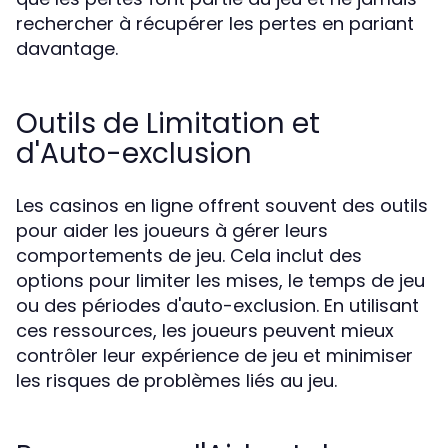
rechercher à récupérer les pertes en pariant
davantage.
Outils de Limitation et
d'Auto-exclusion
Les casinos en ligne offrent souvent des outils
pour aider les joueurs à gérer leurs
comportements de jeu. Cela inclut des
options pour limiter les mises, le temps de jeu
ou des périodes d'auto-exclusion. En utilisant
ces ressources, les joueurs peuvent mieux
contrôler leur expérience de jeu et minimiser
les risques de problèmes liés au jeu.