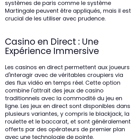
systèmes de paris comme le système
Martingale peuvent être appliqués, mais il est
crucial de les utiliser avec prudence.
Casino en Direct : Une
Expérience Immersive
Les casinos en direct permettent aux joueurs
d'interagir avec de véritables croupiers via
des flux vidéo en temps réel. Cette option
combine l'attrait des jeux de casino
traditionnels avec la commodité du jeu en
ligne. Les jeux en direct sont disponibles dans
plusieurs variantes, y compris le blackjack, la
roulette et le baccarat, et sont généralement
offerts par des opérateurs de premier plan
avec une technologie de pointe.