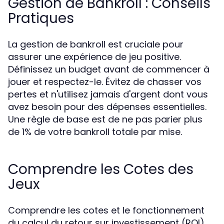
Gestion de Bankroll : Conseils
Pratiques
La gestion de bankroll est cruciale pour
assurer une expérience de jeu positive.
Définissez un budget avant de commencer à
jouer et respectez-le. Évitez de chasser vos
pertes et n'utilisez jamais d'argent dont vous
avez besoin pour des dépenses essentielles.
Une règle de base est de ne pas parier plus
de 1% de votre bankroll totale par mise.
Comprendre les Cotes des
Jeux
Comprendre les cotes et le fonctionnement
du calcul du retour sur investissement (ROI)