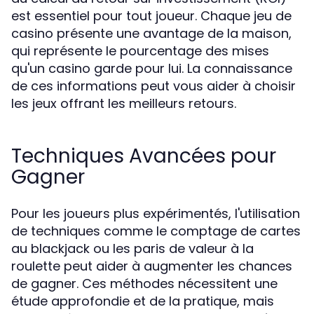
est essentiel pour tout joueur. Chaque jeu de
casino présente une avantage de la maison,
qui représente le pourcentage des mises
qu'un casino garde pour lui. La connaissance
de ces informations peut vous aider à choisir
les jeux offrant les meilleurs retours.
Techniques Avancées pour
Gagner
Pour les joueurs plus expérimentés, l'utilisation
de techniques comme le comptage de cartes
au blackjack ou les paris de valeur à la
roulette peut aider à augmenter les chances
de gagner. Ces méthodes nécessitent une
étude approfondie et de la pratique, mais