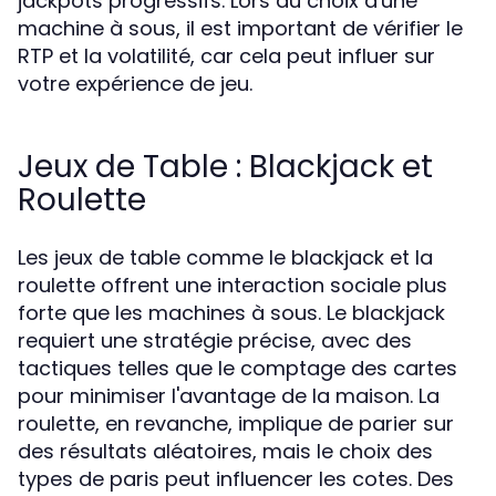
jackpots progressifs. Lors du choix d'une
machine à sous, il est important de vérifier le
RTP et la volatilité, car cela peut influer sur
votre expérience de jeu.
Jeux de Table : Blackjack et
Roulette
Les jeux de table comme le blackjack et la
roulette offrent une interaction sociale plus
forte que les machines à sous. Le blackjack
requiert une stratégie précise, avec des
tactiques telles que le comptage des cartes
pour minimiser l'avantage de la maison. La
roulette, en revanche, implique de parier sur
des résultats aléatoires, mais le choix des
types de paris peut influencer les cotes. Des