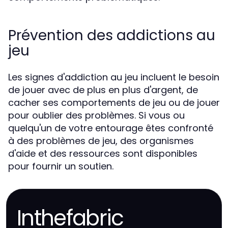
Prévention des addictions au
jeu
Les signes d'addiction au jeu incluent le besoin
de jouer avec de plus en plus d'argent, de
cacher ses comportements de jeu ou de jouer
pour oublier des problèmes. Si vous ou
quelqu'un de votre entourage êtes confronté
à des problèmes de jeu, des organismes
d'aide et des ressources sont disponibles
pour fournir un soutien.
Inthefabric