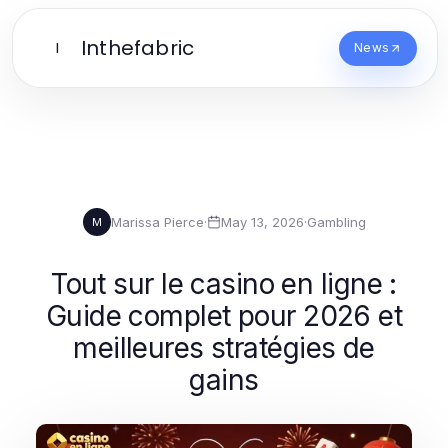
Inthefabric
I
News
Marissa Pierce
·
May 13, 2026
·
Gambling
M
Tout sur le casino en ligne :
Guide complet pour 2026 et
meilleures stratégies de
gains