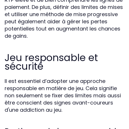
paiement. De plus, définir des limites de mises
et utiliser une méthode de mise progressive
peut également aider à gérer les pertes
potentielles tout en augmentant les chances
de gains.
Jeu responsable et
sécurité
Il est essentiel d’adopter une approche
responsable en matière de jeu. Cela signifie
non seulement se fixer des limites mais aussi
être conscient des signes avant-coureurs
d'une addiction au jeu.