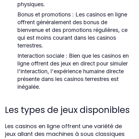
physiques.
Bonus et promotions :
Les casinos en ligne
offrent généralement des bonus de
bienvenue et des promotions régulières, ce
qui est moins courant dans les casinos
terrestres.
Interaction sociale :
Bien que les casinos en
ligne offrent des jeux en direct pour simuler
l'interaction, l'expérience humaine directe
présente dans les casinos terrestres est
inégalée.
Les types de jeux disponibles
Les casinos en ligne offrent une variété de
jeux allant des machines à sous classiques