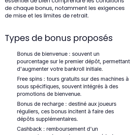
essentiel de bien comprendre les conditions
de chaque bonus, notamment les exigences
de mise et les limites de retrait.
Types de bonus proposés
Bonus de bienvenue :
souvent un
pourcentage sur le premier dépôt, permettant
d'augmenter votre bankroll initiale.
Free spins :
tours gratuits sur des machines à
sous spécifiques, souvent intégrés à des
promotions de bienvenue.
Bonus de recharge :
destiné aux joueurs
réguliers, ces bonus incitent à faire des
dépôts supplémentaires.
Cashback :
remboursement d'un