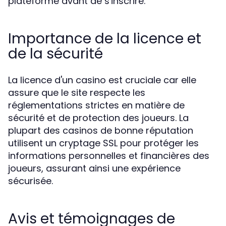
plateforme avant de s'inscrire.
Importance de la licence et
de la sécurité
La licence d'un casino est cruciale car elle
assure que le site respecte les
réglementations strictes en matière de
sécurité et de protection des joueurs. La
plupart des casinos de bonne réputation
utilisent un cryptage SSL pour protéger les
informations personnelles et financières des
joueurs, assurant ainsi une expérience
sécurisée.
Avis et témoignages de