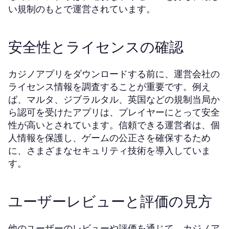
い規制のもとで運営されています。
安全性とライセンスの確認
カジノアプリをダウンロードする前に、運営会社の
ライセンス情報を調査することが重要です。例え
ば、マルタ、ジブラルタル、英国などの規制当局か
ら認可を受けたアプリは、プレイヤーにとって安全
性が高いとされています。信頼できる運営者は、個
人情報を保護し、ゲームの公正さを確保するため
に、さまざまなセキュリティ技術を導入していま
す。
ユーザーレビューと評価の見方
他のユーザーのレビューや評価を通じて、カジノア