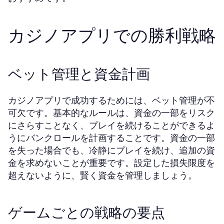
カジノアプリでの勝利戦略
ベット管理と資金計画
カジノアプリで成功するためには、ベット管理が不
可欠です。基本的なルールは、資金の一部をリスク
にさらすことなく、プレイを続けることができるよ
うにバンクロールを計画することです。資金の一部
を失った場合でも、冷静にプレイを続け、追加の資
金を求めないことが重要です。設定した損失限度を
超えないように、賢く資金を管理しましょう。
ゲームごとの戦略の要点