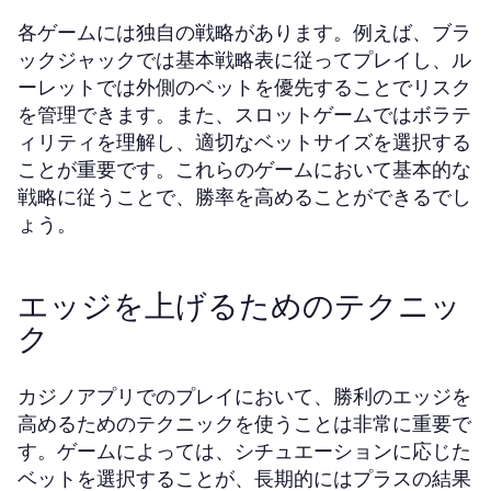
各ゲームには独自の戦略があります。例えば、ブラ
ックジャックでは基本戦略表に従ってプレイし、ル
ーレットでは外側のベットを優先することでリスク
を管理できます。また、スロットゲームではボラテ
ィリティを理解し、適切なベットサイズを選択する
ことが重要です。これらのゲームにおいて基本的な
戦略に従うことで、勝率を高めることができるでし
ょう。
エッジを上げるためのテクニッ
ク
カジノアプリでのプレイにおいて、勝利のエッジを
高めるためのテクニックを使うことは非常に重要で
す。ゲームによっては、シチュエーションに応じた
ベットを選択することが、長期的にはプラスの結果