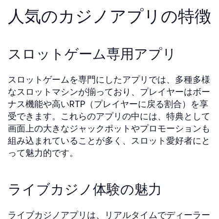
人気のカジノアプリの特徴
スロットゲーム専用アプリ
スロットゲームを専門にしたアプリでは、多種多様
なスロットマシンが揃っており、プレイヤーはボー
ナス機能や高いRTP（プレイヤーに戻る割合）を享
受できます。これらのアプリの中には、特典として
画面上の大きなジャックポットやプロモーションも
組み込まれていることが多く、スロット愛好者にと
って魅力的です。
ライブカジノ体験の魅力
ライブカジノアプリは、リアルタイムでディーラー