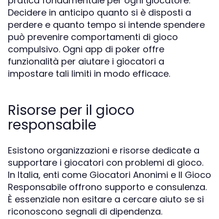
pratica fondamentale per ogni giocatore.
Decidere in anticipo quanto si è disposti a
perdere e quanto tempo si intende spendere
può prevenire comportamenti di gioco
compulsivo. Ogni app di poker offre
funzionalità per aiutare i giocatori a
impostare tali limiti in modo efficace.
Risorse per il gioco
responsabile
Esistono organizzazioni e risorse dedicate a
supportare i giocatori con problemi di gioco.
In Italia, enti come Giocatori Anonimi e Il Gioco
Responsabile offrono supporto e consulenza.
È essenziale non esitare a cercare aiuto se si
riconoscono segnali di dipendenza.