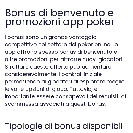
Bonus di benvenuto e
promozioni app poker
I bonus sono un grande vantaggio
competitivo nel settore del poker online. Le
app offrono spesso bonus di benvenuto e
altre promozioni per attrarre nuovi giocatori.
Sfruttare queste offerte può aumentare
considerevolmente il bankroll iniziale,
permettendo ai giocatori di esplorare meglio
le varie opzioni di gioco. Tuttavia, è
importante essere consapevoli dei requisiti di
scommessa associati a questi bonus.
Tipologie di bonus disponibili