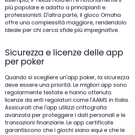
più popolare e adatto a principianti e
professionisti. D'altra parte, il gioco Omaha
offre una complessità maggiore, rendendolo
ideale per chi cerca sfide più impegnative.
Sicurezza e licenze delle app
per poker
Quando si scegliere un'app poker, la sicurezza
deve essere una priorità. Le migliori app sono
regolarmente testate e hanno ottenuto
licenze da enti regolatori come l'AAMS in Italia.
Assicurati che l'app utilizzi crittografia
avanzata per proteggere i dati personali e le
transazioni finanziarie. Le app certificate
garantiscono che i giochi siano equi e che le