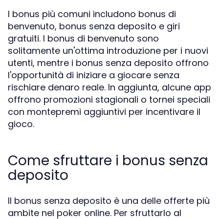
I bonus più comuni includono bonus di
benvenuto, bonus senza deposito e giri
gratuiti. I bonus di benvenuto sono
solitamente un'ottima introduzione per i nuovi
utenti, mentre i bonus senza deposito offrono
l'opportunità di iniziare a giocare senza
rischiare denaro reale. In aggiunta, alcune app
offrono promozioni stagionali o tornei speciali
con montepremi aggiuntivi per incentivare il
gioco.
Come sfruttare i bonus senza
deposito
Il bonus senza deposito è una delle offerte più
ambite nel poker online. Per sfruttarlo al