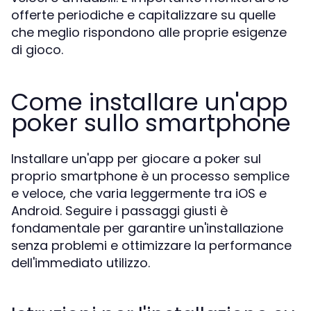
offerte periodiche e capitalizzare su quelle
che meglio rispondono alle proprie esigenze
di gioco.
Come installare un'app
poker sullo smartphone
Installare un'app per giocare a poker sul
proprio smartphone è un processo semplice
e veloce, che varia leggermente tra iOS e
Android. Seguire i passaggi giusti è
fondamentale per garantire un'installazione
senza problemi e ottimizzare la performance
dell'immediato utilizzo.