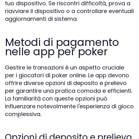
tuo dispositivo. Se riscontri difficoltà, prova a
riavviare il dispositivo o a controllare eventuali
aggiornamenti di sistema.
Metodi di pagamento
nelle app per poker
Gestire le transazioni è un aspetto cruciale
per i giocatori di poker online. Le app devono
offrire diverse opzioni di deposito e prelievo
per garantire una pratica comoda e efficienti.
La familiarità con queste opzioni può
influenzare notevolmente l'esperienza di gioco
complessiva.
Opzioni di deposito e prelievo