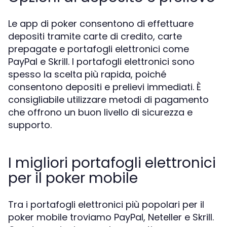
Le app di poker consentono di effettuare
depositi tramite carte di credito, carte
prepagate e portafogli elettronici come
PayPal e Skrill. I portafogli elettronici sono
spesso la scelta più rapida, poiché
consentono depositi e prelievi immediati. È
consigliabile utilizzare metodi di pagamento
che offrono un buon livello di sicurezza e
supporto.
I migliori portafogli elettronici
per il poker mobile
Tra i portafogli elettronici più popolari per il
poker mobile troviamo PayPal, Neteller e Skrill.