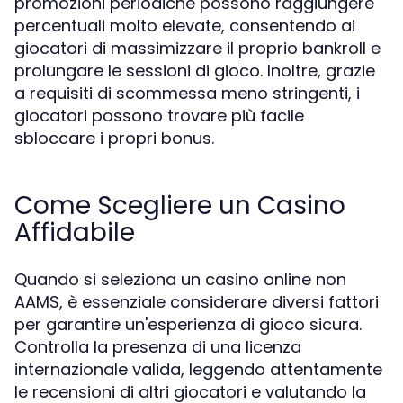
promozioni periodiche possono raggiungere
percentuali molto elevate, consentendo ai
giocatori di massimizzare il proprio bankroll e
prolungare le sessioni di gioco. Inoltre, grazie
a requisiti di scommessa meno stringenti, i
giocatori possono trovare più facile
sbloccare i propri bonus.
Come Scegliere un Casino
Affidabile
Quando si seleziona un casino online non
AAMS, è essenziale considerare diversi fattori
per garantire un'esperienza di gioco sicura.
Controlla la presenza di una licenza
internazionale valida, leggendo attentamente
le recensioni di altri giocatori e valutando la