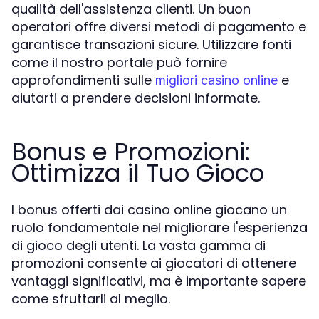
qualità dell'assistenza clienti. Un buon
operatori offre diversi metodi di pagamento e
garantisce transazioni sicure. Utilizzare fonti
come il nostro portale può fornire
approfondimenti sulle
e
migliori casino online
aiutarti a prendere decisioni informate.
Bonus e Promozioni:
Ottimizza il Tuo Gioco
I bonus offerti dai casino online giocano un
ruolo fondamentale nel migliorare l'esperienza
di gioco degli utenti. La vasta gamma di
promozioni consente ai giocatori di ottenere
vantaggi significativi, ma è importante sapere
come sfruttarli al meglio.