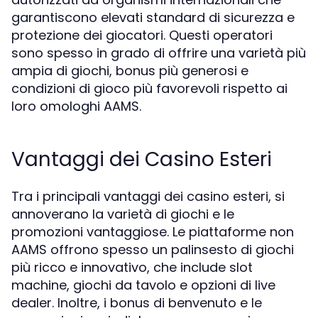
garantiscono elevati standard di sicurezza e
protezione dei giocatori. Questi operatori
sono spesso in grado di offrire una varietà più
ampia di giochi, bonus più generosi e
condizioni di gioco più favorevoli rispetto ai
loro omologhi AAMS.
Vantaggi dei Casino Esteri
Tra i principali vantaggi dei casino esteri, si
annoverano la varietà di giochi e le
promozioni vantaggiose. Le piattaforme non
AAMS offrono spesso un palinsesto di giochi
più ricco e innovativo, che include slot
machine, giochi da tavolo e opzioni di live
dealer. Inoltre, i bonus di benvenuto e le