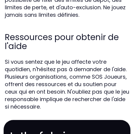
limites de perte, et d'auto-exclusion. Ne jouez
jamais sans limites définies.
Ressources pour obtenir de
l'aide
Si vous sentez que le jeu affecte votre
quotidien, n'hésitez pas à demander de l'aide.
Plusieurs organisations, comme SOS Joueurs,
offrent des ressources et du soutien pour
ceux qui en ont besoin. N'oubliez pas que le jeu
responsable implique de rechercher de l'aide
si nécessaire.