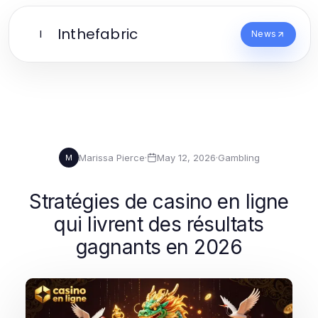
Inthefabric
I
News
Marissa Pierce
·
May 12, 2026
·
Gambling
M
Stratégies de casino en ligne
qui livrent des résultats
gagnants en 2026