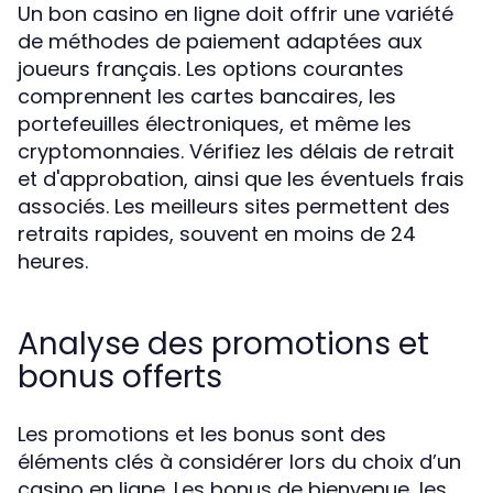
Un bon casino en ligne doit offrir une variété
de méthodes de paiement adaptées aux
joueurs français. Les options courantes
comprennent les cartes bancaires, les
portefeuilles électroniques, et même les
cryptomonnaies. Vérifiez les délais de retrait
et d'approbation, ainsi que les éventuels frais
associés. Les meilleurs sites permettent des
retraits rapides, souvent en moins de 24
heures.
Analyse des promotions et
bonus offerts
Les promotions et les bonus sont des
éléments clés à considérer lors du choix d’un
casino en ligne. Les bonus de bienvenue, les