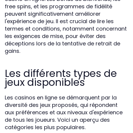
free spins, et les programmes de fidélité
peuvent significativement améliorer
l'expérience de jeu. Il est crucial de lire les
termes et conditions, notamment concernant
les exigences de mise, pour éviter des
déceptions lors de la tentative de retrait de
gains.
Les différents types de
jeux disponibles
Les casinos en ligne se démarquent par la
diversité des jeux proposés, qui répondent
aux préférences et aux niveaux d'expérience
de tous les joueurs. Voici un aperçu des
catégories les plus populaires.