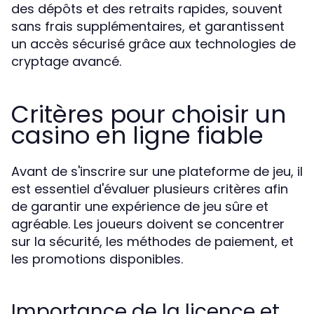
des dépôts et des retraits rapides, souvent
sans frais supplémentaires, et garantissent
un accès sécurisé grâce aux technologies de
cryptage avancé.
Critères pour choisir un
casino en ligne fiable
Avant de s'inscrire sur une plateforme de jeu, il
est essentiel d'évaluer plusieurs critères afin
de garantir une expérience de jeu sûre et
agréable. Les joueurs doivent se concentrer
sur la sécurité, les méthodes de paiement, et
les promotions disponibles.
Importance de la licence et