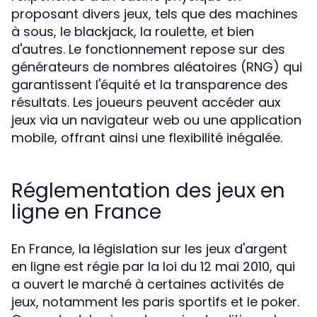
proposant divers jeux, tels que des machines
à sous, le blackjack, la roulette, et bien
d'autres. Le fonctionnement repose sur des
générateurs de nombres aléatoires (RNG) qui
garantissent l'équité et la transparence des
résultats. Les joueurs peuvent accéder aux
jeux via un navigateur web ou une application
mobile, offrant ainsi une flexibilité inégalée.
Réglementation des jeux en
ligne en France
En France, la législation sur les jeux d'argent
en ligne est régie par la loi du 12 mai 2010, qui
a ouvert le marché à certaines activités de
jeux, notamment les paris sportifs et le poker.