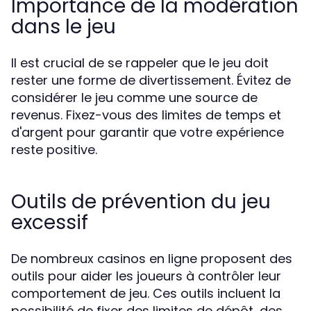
Importance de la modération
dans le jeu
Il est crucial de se rappeler que le jeu doit
rester une forme de divertissement. Évitez de
considérer le jeu comme une source de
revenus. Fixez-vous des limites de temps et
d'argent pour garantir que votre expérience
reste positive.
Outils de prévention du jeu
excessif
De nombreux casinos en ligne proposent des
outils pour aider les joueurs à contrôler leur
comportement de jeu. Ces outils incluent la
possibilité de fixer des limites de dépôt, des