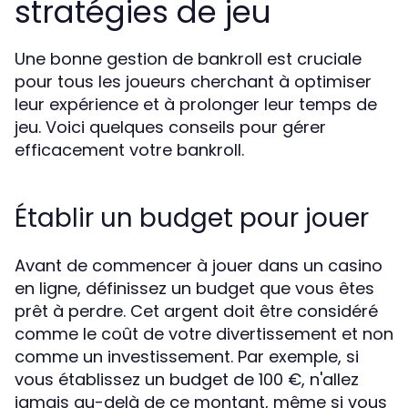
stratégies de jeu
Une bonne gestion de bankroll est cruciale
pour tous les joueurs cherchant à optimiser
leur expérience et à prolonger leur temps de
jeu. Voici quelques conseils pour gérer
efficacement votre bankroll.
Établir un budget pour jouer
Avant de commencer à jouer dans un casino
en ligne, définissez un budget que vous êtes
prêt à perdre. Cet argent doit être considéré
comme le coût de votre divertissement et non
comme un investissement. Par exemple, si
vous établissez un budget de 100 €, n'allez
jamais au-delà de ce montant, même si vous