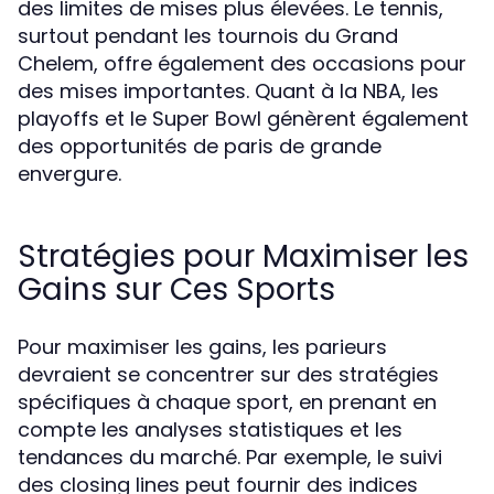
des limites de mises plus élevées. Le tennis,
surtout pendant les tournois du Grand
Chelem, offre également des occasions pour
des mises importantes. Quant à la NBA, les
playoffs et le Super Bowl génèrent également
des opportunités de paris de grande
envergure.
Stratégies pour Maximiser les
Gains sur Ces Sports
Pour maximiser les gains, les parieurs
devraient se concentrer sur des stratégies
spécifiques à chaque sport, en prenant en
compte les analyses statistiques et les
tendances du marché. Par exemple, le suivi
des closing lines peut fournir des indices