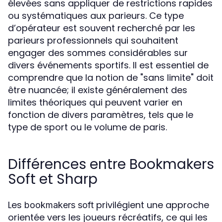
élevées sans appliquer de restrictions rapides
ou systématiques aux parieurs. Ce type
d’opérateur est souvent recherché par les
parieurs professionnels qui souhaitent
engager des sommes considérables sur
divers événements sportifs. Il est essentiel de
comprendre que la notion de "sans limite" doit
être nuancée; il existe généralement des
limites théoriques qui peuvent varier en
fonction de divers paramètres, tels que le
type de sport ou le volume de paris.
Différences entre Bookmakers
Soft et Sharp
Les
privilégient une approche
bookmakers soft
orientée vers les joueurs récréatifs, ce qui les