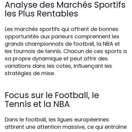
Analyse des Marchés Sportifs
les Plus Rentables
Les marchés sportifs qui offrent de bonnes
opportunités aux parieurs comprennent les
grands championnats de football, la NBA et
les tournois de tennis. Chacun de ces sports a
sa propre dynamique et peut offrir des
variations dans les cotes, influençant les
stratégies de mise.
Focus sur le Football, le
Tennis et la NBA
Dans le football, les ligues européennes
attirent une attention massive, ce qui entraîne