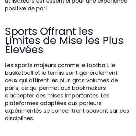
utilisateurs est essentiel pour une expérience
positive de pari.
Sports Offrant les
Limites de Mise les Plus
Élevées
Les sports majeurs comme le football, le
basketball et le tennis sont généralement
ceux qui attirent les plus gros volumes de
paris, ce qui permet aux bookmakers
d'accepter des mises importantes. Les
plateformes adaptées aux parieurs
expérimentés se concentrent souvent sur ces
disciplines.