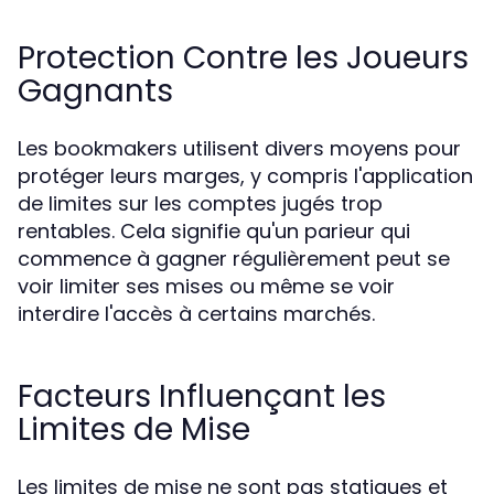
Protection Contre les Joueurs
Gagnants
Les bookmakers utilisent divers moyens pour
protéger leurs marges, y compris l'application
de limites sur les comptes jugés trop
rentables. Cela signifie qu'un parieur qui
commence à gagner régulièrement peut se
voir limiter ses mises ou même se voir
interdire l'accès à certains marchés.
Facteurs Influençant les
Limites de Mise
Les limites de mise ne sont pas statiques et