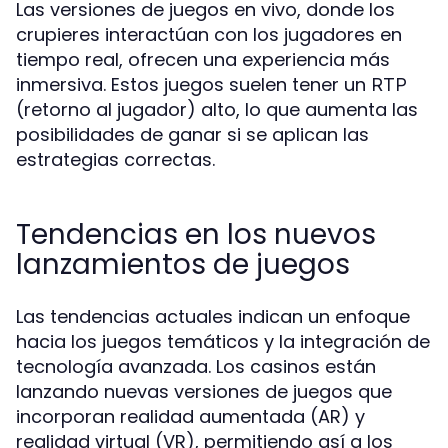
Las versiones de juegos en vivo, donde los
crupieres interactúan con los jugadores en
tiempo real, ofrecen una experiencia más
inmersiva. Estos juegos suelen tener un
RTP
(retorno al jugador) alto, lo que aumenta las
posibilidades de ganar si se aplican las
estrategias correctas.
Tendencias en los nuevos
lanzamientos de juegos
Las tendencias actuales indican un enfoque
hacia los juegos temáticos y la integración de
tecnología avanzada. Los casinos están
lanzando nuevas versiones de juegos que
incorporan realidad aumentada (AR) y
realidad virtual (VR), permitiendo así a los