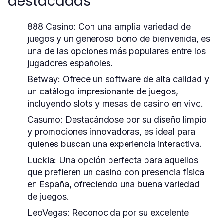
destacadas
888 Casino:
Con una amplia variedad de
juegos y un generoso bono de bienvenida, es
una de las opciones más populares entre los
jugadores españoles.
Betway:
Ofrece un software de alta calidad y
un catálogo impresionante de juegos,
incluyendo slots y mesas de casino en vivo.
Casumo:
Destacándose por su diseño limpio
y promociones innovadoras, es ideal para
quienes buscan una experiencia interactiva.
Luckia:
Una opción perfecta para aquellos
que prefieren un casino con presencia física
en España, ofreciendo una buena variedad
de juegos.
LeoVegas:
Reconocida por su excelente