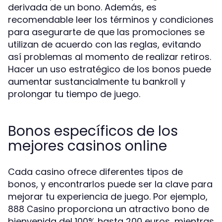
derivada de un bono. Además, es
recomendable leer los términos y condiciones
para asegurarte de que las promociones se
utilizan de acuerdo con las reglas, evitando
así problemas al momento de realizar retiros.
Hacer un uso estratégico de los bonos puede
aumentar sustancialmente tu bankroll y
prolongar tu tiempo de juego.
Bonos específicos de los
mejores casinos online
Cada casino ofrece diferentes tipos de
bonos, y encontrarlos puede ser la clave para
mejorar tu experiencia de juego. Por ejemplo,
proporciona un atractivo bono de
888 Casino
bienvenida del 100% hasta 200 euros, mientras