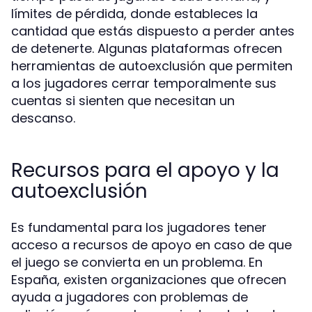
límites de pérdida, donde estableces la
cantidad que estás dispuesto a perder antes
de detenerte. Algunas plataformas ofrecen
herramientas de autoexclusión que permiten
a los jugadores cerrar temporalmente sus
cuentas si sienten que necesitan un
descanso.
Recursos para el apoyo y la
autoexclusión
Es fundamental para los jugadores tener
acceso a recursos de apoyo en caso de que
el juego se convierta en un problema. En
España, existen organizaciones que ofrecen
ayuda a jugadores con problemas de