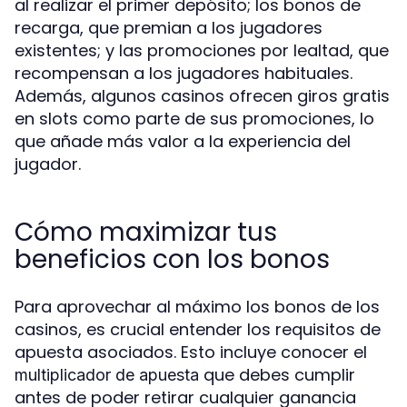
al realizar el primer depósito; los bonos de
recarga, que premian a los jugadores
existentes; y las promociones por lealtad, que
recompensan a los jugadores habituales.
Además, algunos casinos ofrecen giros gratis
en slots como parte de sus promociones, lo
que añade más valor a la experiencia del
jugador.
Cómo maximizar tus
beneficios con los bonos
Para aprovechar al máximo los bonos de los
casinos, es crucial entender los requisitos de
apuesta asociados. Esto incluye conocer el
que debes cumplir
multiplicador de apuesta
antes de poder retirar cualquier ganancia