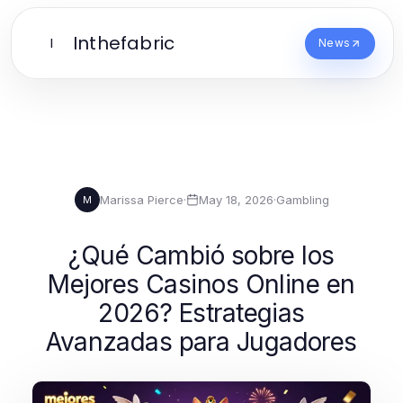
Inthefabric
I
News
Marissa Pierce
·
May 18, 2026
·
Gambling
M
¿Qué Cambió sobre los
Mejores Casinos Online en
2026? Estrategias
Avanzadas para Jugadores