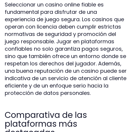
Seleccionar un casino online fiable es
fundamental para disfrutar de una
experiencia de juego segura. Los casinos que
operan con licencia deben cumplir estrictas
normativas de seguridad y promoción del
juego responsable. Jugar en plataformas
confiables no solo garantiza pagos seguros,
sino que también ofrece un entorno donde se
respetan los derechos del jugador. Además,
una buena reputación de un casino puede ser
indicativa de un servicio de atención al cliente
eficiente y de un enfoque serio hacia la
protección de datos personales.
Comparativa de las
plataformas más