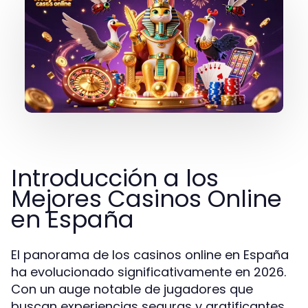
Introducción a los
Mejores Casinos Online
en España
El panorama de los casinos online en España
ha evolucionado significativamente en 2026.
Con un auge notable de jugadores que
buscan experiencias seguras y gratificantes,