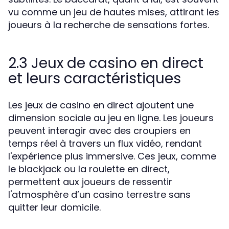
vu comme un jeu de hautes mises, attirant les
joueurs à la recherche de sensations fortes.
2.3 Jeux de casino en direct
et leurs caractéristiques
Les jeux de casino en direct ajoutent une
dimension sociale au jeu en ligne. Les joueurs
peuvent interagir avec des croupiers en
temps réel à travers un flux vidéo, rendant
l'expérience plus immersive. Ces jeux, comme
le blackjack ou la roulette en direct,
permettent aux joueurs de ressentir
l'atmosphère d’un casino terrestre sans
quitter leur domicile.