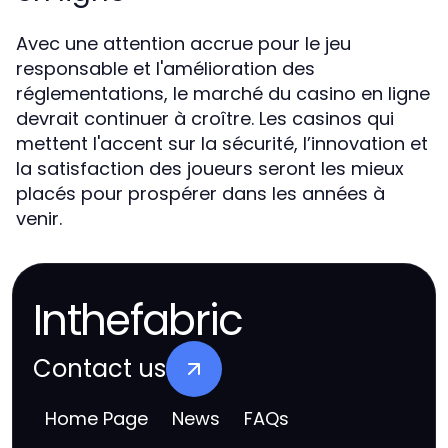
Avec une attention accrue pour le jeu
responsable et l'amélioration des
réglementations, le marché du casino en ligne
devrait continuer à croître. Les casinos qui
mettent l'accent sur la sécurité, l’innovation et
la satisfaction des joueurs seront les mieux
placés pour prospérer dans les années à
venir.
Inthefabric
Contact us
Home Page
News
FAQs