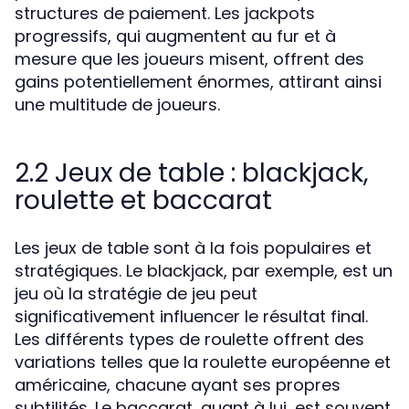
structures de paiement. Les jackpots
progressifs, qui augmentent au fur et à
mesure que les joueurs misent, offrent des
gains potentiellement énormes, attirant ainsi
une multitude de joueurs.
2.2 Jeux de table : blackjack,
roulette et baccarat
Les jeux de table sont à la fois populaires et
stratégiques. Le blackjack, par exemple, est un
jeu où la stratégie de jeu peut
significativement influencer le résultat final.
Les différents types de roulette offrent des
variations telles que la roulette européenne et
américaine, chacune ayant ses propres
subtilités. Le baccarat, quant à lui, est souvent