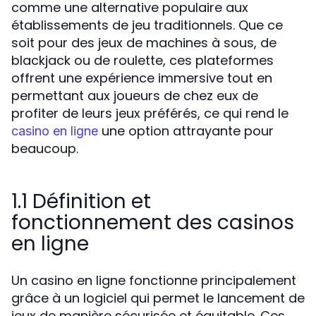
comme une alternative populaire aux
établissements de jeu traditionnels. Que ce
soit pour des jeux de machines à sous, de
blackjack ou de roulette, ces plateformes
offrent une expérience immersive tout en
permettant aux joueurs de chez eux de
profiter de leurs jeux préférés, ce qui rend le
une option attrayante pour
casino en ligne
beaucoup.
1.1 Définition et
fonctionnement des casinos
en ligne
Un casino en ligne fonctionne principalement
grâce à un logiciel qui permet le lancement de
jeux de manière sécurisée et équitable. Ces