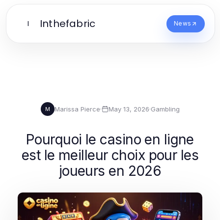
Inthefabric
I
News
Marissa Pierce
·
May 13, 2026
·
Gambling
M
Pourquoi le casino en ligne
est le meilleur choix pour les
joueurs en 2026