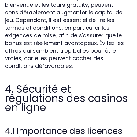
bienvenue et les tours gratuits, peuvent
considérablement augmenter le capital de
jeu. Cependant, il est essentiel de lire les
termes et conditions, en particulier les
exigences de mise, afin de s'assurer que le
bonus est réellement avantageux. Évitez les
offres qui semblent trop belles pour être
vraies, car elles peuvent cacher des
conditions défavorables.
4. Sécurité et
régulations des casinos
en ligne
4.1 Importance des licences