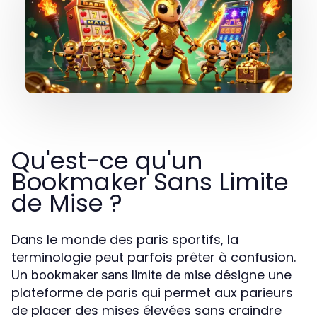
Qu'est-ce qu'un
Bookmaker Sans Limite
de Mise ?
Dans le monde des paris sportifs, la
terminologie peut parfois prêter à confusion.
Un
désigne une
bookmaker sans limite de mise
plateforme de paris qui permet aux parieurs
de placer des mises élevées sans craindre