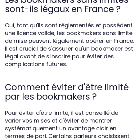
sont-ils légaux en France ?
Oui, tant qu'ils sont réglementés et possèdent
une licence valide, les bookmakers sans limite
de mise peuvent légalement opérer en France.
Il est crucial de s'assurer qu'un bookmaker est
légal avant de s'inscrire pour éviter des
complications futures.
Comment éviter d'être limité
par les bookmakers ?
Pour éviter d'être limité, il est conseillé de
varier vos mises et d'éviter de montrer
systématiquement un avantage clair en
termes de pari. Certains parieurs choisissent