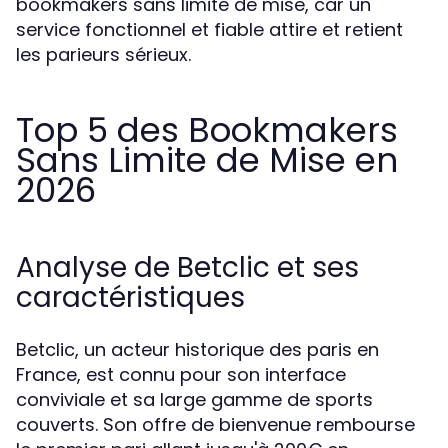
bookmakers sans limite de mise, car un
service fonctionnel et fiable attire et retient
les parieurs sérieux.
Top 5 des Bookmakers
Sans Limite de Mise en
2026
Analyse de Betclic et ses
caractéristiques
Betclic, un acteur historique des paris en
France, est connu pour son interface
conviviale et sa large gamme de sports
couverts. Son offre de bienvenue rembourse