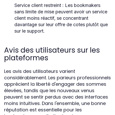
Service client restreint :
Les bookmakers
sans limite de mise peuvent avoir un service
client moins réactif, se concentrant
davantage sur leur offre de cotes plutôt que
sur le support.
Avis des utilisateurs sur les
plateformes
Les avis des utilisateurs varient
considérablement. Les parieurs professionnels
apprécient la liberté d'engager des sommes
élevées, tandis que les nouveaux venus
peuvent se sentir perdus avec des interfaces
moins intuitives. Dans l'ensemble, une bonne
réputation est essentielle pour les