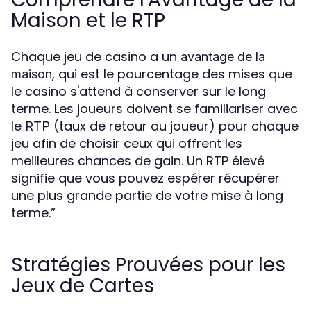
Maison et le RTP
Chaque jeu de casino a un
avantage de la
, qui est le pourcentage des mises que
maison
le casino s'attend à conserver sur le long
terme. Les joueurs doivent se familiariser avec
le
(taux de retour au joueur) pour chaque
RTP
jeu afin de choisir ceux qui offrent les
meilleures chances de gain. Un RTP élevé
signifie que vous pouvez espérer récupérer
une plus grande partie de votre mise à long
terme.”
Stratégies Prouvées pour les
Jeux de Cartes