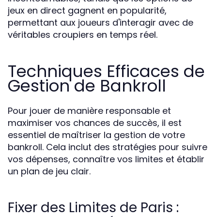
jeux en direct gagnent en popularité,
permettant aux joueurs d'interagir avec de
véritables croupiers en temps réel.
Techniques Efficaces de
Gestion de Bankroll
Pour jouer de manière responsable et
maximiser vos chances de succès, il est
essentiel de maîtriser la gestion de votre
bankroll. Cela inclut des stratégies pour suivre
vos dépenses, connaître vos limites et établir
un plan de jeu clair.
Fixer des Limites de Paris :