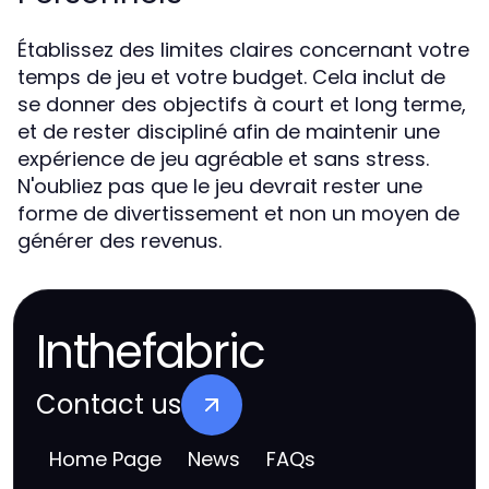
Établissez des limites claires concernant votre
temps de jeu et votre budget. Cela inclut de
se donner des objectifs à court et long terme,
et de rester discipliné afin de maintenir une
expérience de jeu agréable et sans stress.
N'oubliez pas que le jeu devrait rester une
forme de divertissement et non un moyen de
générer des revenus.
Inthefabric
Contact us
Home Page
News
FAQs