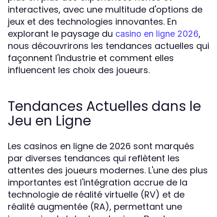
interactives, avec une multitude d'options de
jeux et des technologies innovantes. En
explorant le paysage du
,
casino en ligne 2026
nous découvrirons les tendances actuelles qui
façonnent l'industrie et comment elles
influencent les choix des joueurs.
Tendances Actuelles dans le
Jeu en Ligne
Les casinos en ligne de 2026 sont marqués
par diverses tendances qui reflètent les
attentes des joueurs modernes. L'une des plus
importantes est l'intégration accrue de la
technologie de réalité virtuelle (RV) et de
réalité augmentée (RA), permettant une