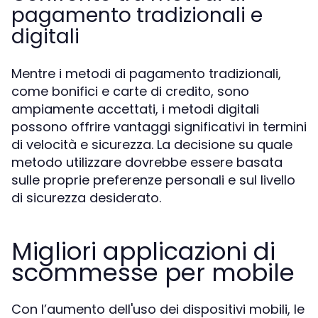
pagamento tradizionali e
digitali
Mentre i metodi di pagamento tradizionali,
come bonifici e carte di credito, sono
ampiamente accettati, i metodi digitali
possono offrire vantaggi significativi in termini
di velocità e sicurezza. La decisione su quale
metodo utilizzare dovrebbe essere basata
sulle proprie preferenze personali e sul livello
di sicurezza desiderato.
Migliori applicazioni di
scommesse per mobile
Con l’aumento dell'uso dei dispositivi mobili, le