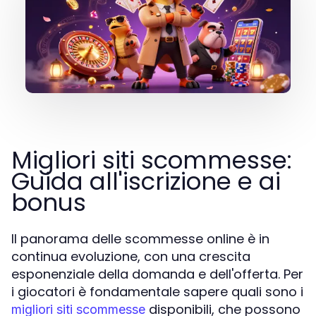
Migliori siti scommesse:
Guida all'iscrizione e ai
bonus
Il panorama delle scommesse online è in
continua evoluzione, con una crescita
esponenziale della domanda e dell'offerta. Per
i giocatori è fondamentale sapere quali sono i
disponibili, che possono
migliori siti scommesse