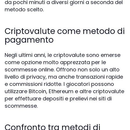
da pochi minuti a diversi giorni a seconda del
metodo scelto.
Criptovalute come metodo di
pagamento
Negli ultimi anni, le criptovalute sono emerse
come opzione molto apprezzata per le
scommesse online. Offrono non solo un alto
livello di privacy, ma anche transazioni rapide
e commissioni ridotte. I giocatori possono
utilizzare Bitcoin, Ethereum e altre criptovalute
per effettuare depositi e prelievi nei siti di
scommesse.
Confronto tra metodi di