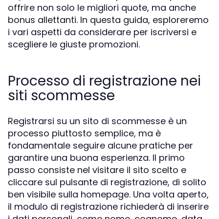
offrire non solo le migliori quote, ma anche
bonus allettanti. In questa guida, esploreremo
i vari aspetti da considerare per iscriversi e
scegliere le giuste promozioni.
Processo di registrazione nei
siti scommesse
Registrarsi su un sito di scommesse è un
processo piuttosto semplice, ma è
fondamentale seguire alcune pratiche per
garantire una buona esperienza. Il primo
passo consiste nel visitare il sito scelto e
cliccare sul pulsante di registrazione, di solito
ben visibile sulla homepage. Una volta aperto,
il modulo di registrazione richiederà di inserire
i dati personali, come nome, cognome, data