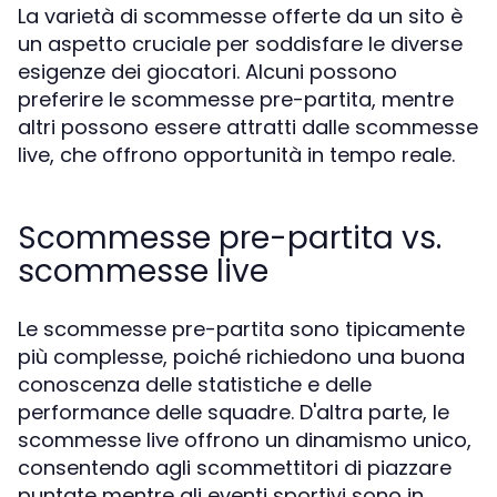
La varietà di scommesse offerte da un sito è
un aspetto cruciale per soddisfare le diverse
esigenze dei giocatori. Alcuni possono
preferire le scommesse pre-partita, mentre
altri possono essere attratti dalle scommesse
live, che offrono opportunità in tempo reale.
Scommesse pre-partita vs.
scommesse live
Le scommesse pre-partita sono tipicamente
più complesse, poiché richiedono una buona
conoscenza delle statistiche e delle
performance delle squadre. D'altra parte, le
scommesse live offrono un dinamismo unico,
consentendo agli scommettitori di piazzare
puntate mentre gli eventi sportivi sono in