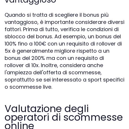
Quando si tratta di scegliere il bonus più
vantaggioso, è importante considerare diversi
fattori. Prima di tutto, verifica le condizioni di
sblocco del bonus. Ad esempio, un bonus del
100% fino a 100€ con un requisito di rollover di
5x è generalmente migliore rispetto a un
bonus del 200% ma con un requisito di
rollover di 10x. Inoltre, considera anche
l'ampiezza dell'offerta di scommesse,
soprattutto se sei interessato a sport specifici
o scommesse live.
Valutazione degli
operatori di scommesse
online