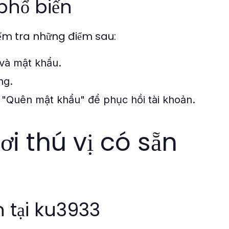
phổ biến
ểm tra những điểm sau:
và mật khẩu.
ng.
"Quên mật khẩu" để phục hồi tài khoản.
i thú vị có sẵn
 tại ku3933