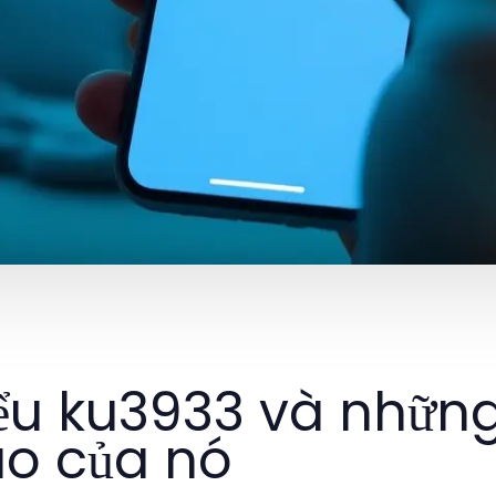
ểu ku3933 và những
o của nó