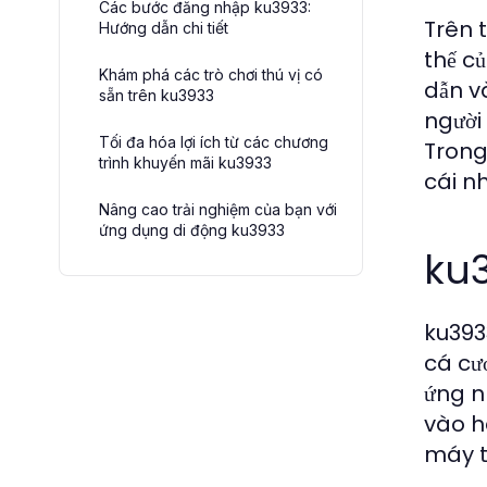
Các bước đăng nhập ku3933:
Trên 
Hướng dẫn chi tiết
thế c
Khám phá các trò chơi thú vị có
dẫn v
sẵn trên ku3933
người
Tối đa hóa lợi ích từ các chương
Trong
trình khuyến mãi ku3933
cái nh
Nâng cao trải nghiệm của bạn với
ứng dụng di động ku3933
ku3
ku393
cá cư
ứng n
vào h
máy t