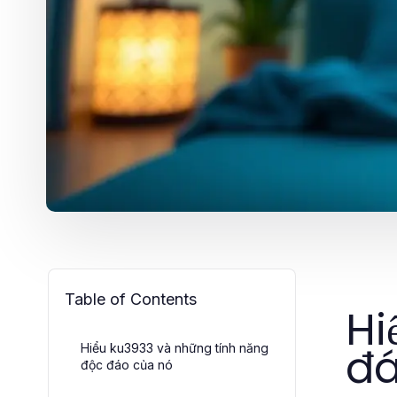
Table of Contents
Hi
đá
Hiểu ku3933 và những tính năng
độc đáo của nó