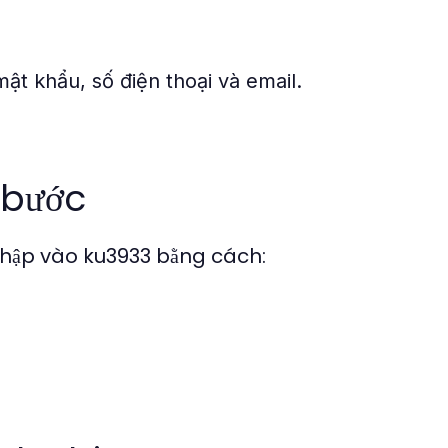
ật khẩu, số điện thoại và email.
 bước
nhập vào ku3933 bằng cách: