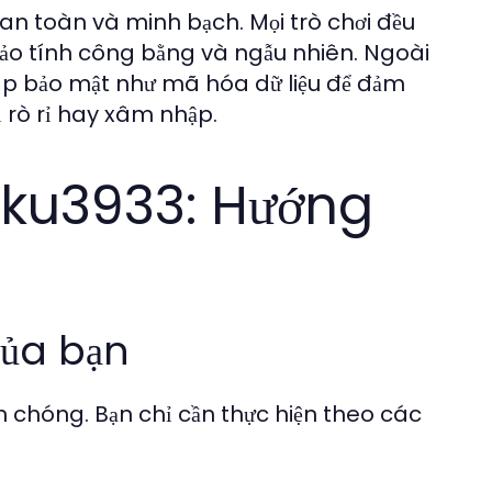
n toàn và minh bạch. Mọi trò chơi đều
ảo tính công bằng và ngẫu nhiên. Ngoài
áp bảo mật như mã hóa dữ liệu để đảm
 rò rỉ hay xâm nhập.
ku3933: Hướng
của bạn
h chóng. Bạn chỉ cần thực hiện theo các