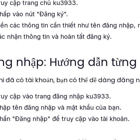
ruy cập trang chủ ku3933.
hấp vào nút "Đăng ký".
iền các thông tin cần thiết như tên đăng nhập, m
ác nhận thông tin và hoàn tất đăng ký.
ng nhập: Hướng dẫn từng
hi đã có tài khoản, bạn có thể dễ dàng đăng 
ruy cập vào trang đăng nhập ku3933.
hập tên đăng nhập và mật khẩu của bạn.
hấn "Đăng nhập" để truy cập vào tài khoản.