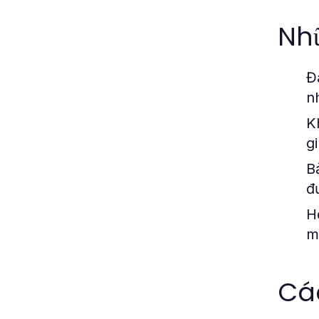
Nhữ
Đ
n
K
g
B
đ
H
m
Các