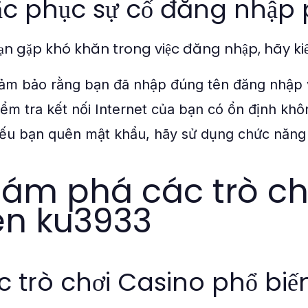
c phục sự cố đăng nhập 
ạn gặp khó khăn trong việc đăng nhập, hãy ki
ảm bảo rằng bạn đã nhập đúng tên đăng nhập 
iểm tra kết nối Internet của bạn có ổn định khô
ếu bạn quên mật khẩu, hãy sử dụng chức năng 
ám phá các trò chơ
ên ku3933
 trò chơi Casino phổ biến