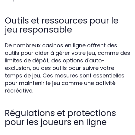
Outils et ressources pour le
jeu responsable
De nombreux casinos en ligne offrent des
outils pour aider à gérer votre jeu, comme des
limites de dépôt, des options d'auto-
exclusion, ou des outils pour suivre votre
temps de jeu. Ces mesures sont essentielles
pour maintenir le jeu comme une activité
récréative.
Régulations et protections
pour les joueurs en ligne