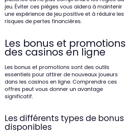
jeu. Éviter ces pièges vous aidera à maintenir
une expérience de jeu positive et à réduire les
risques de pertes financières.
Les bonus et promotions
des casinos en ligne
Les bonus et promotions sont des outils
essentiels pour attirer de nouveaux joueurs
dans les casinos en ligne. Comprendre ces
offres peut vous donner un avantage
significatif.
Les différents types de bonus
disponibles