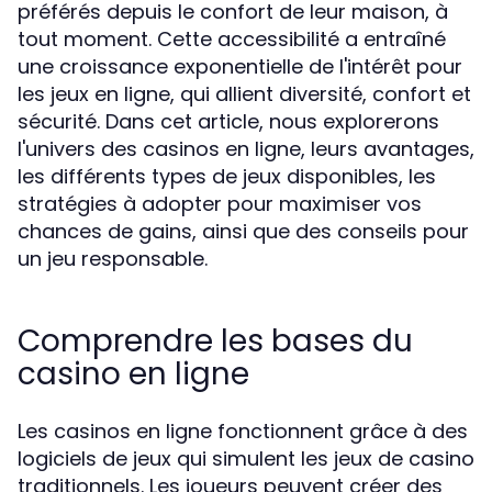
préférés depuis le confort de leur maison, à
tout moment. Cette accessibilité a entraîné
une croissance exponentielle de l'intérêt pour
les jeux en ligne, qui allient diversité, confort et
sécurité. Dans cet article, nous explorerons
l'univers des casinos en ligne, leurs avantages,
les différents types de jeux disponibles, les
stratégies à adopter pour maximiser vos
chances de gains, ainsi que des conseils pour
un jeu responsable.
Comprendre les bases du
casino en ligne
Les casinos en ligne fonctionnent grâce à des
logiciels de jeux qui simulent les jeux de casino
traditionnels. Les joueurs peuvent créer des