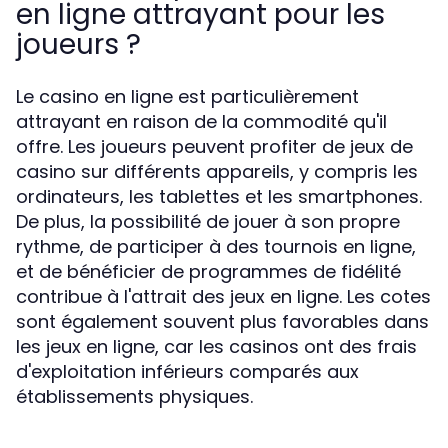
en ligne attrayant pour les
joueurs ?
Le casino en ligne est particulièrement
attrayant en raison de la commodité qu'il
offre. Les joueurs peuvent profiter de jeux de
casino sur différents appareils, y compris les
ordinateurs, les tablettes et les smartphones.
De plus, la possibilité de jouer à son propre
rythme, de participer à des tournois en ligne,
et de bénéficier de programmes de fidélité
contribue à l'attrait des jeux en ligne. Les cotes
sont également souvent plus favorables dans
les jeux en ligne, car les casinos ont des frais
d'exploitation inférieurs comparés aux
établissements physiques.