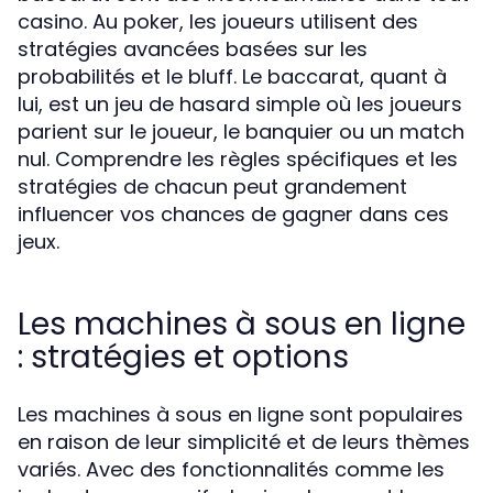
casino. Au poker, les joueurs utilisent des
stratégies avancées basées sur les
probabilités et le bluff. Le baccarat, quant à
lui, est un jeu de hasard simple où les joueurs
parient sur le joueur, le banquier ou un match
nul. Comprendre les règles spécifiques et les
stratégies de chacun peut grandement
influencer vos chances de gagner dans ces
jeux.
Les machines à sous en ligne
: stratégies et options
Les machines à sous en ligne sont populaires
en raison de leur simplicité et de leurs thèmes
variés. Avec des fonctionnalités comme les