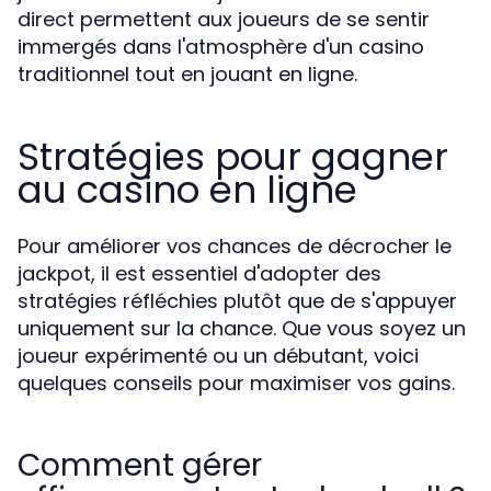
direct permettent aux joueurs de se sentir
immergés dans l'atmosphère d'un casino
traditionnel tout en jouant en ligne.
Stratégies pour gagner
au casino en ligne
Pour améliorer vos chances de décrocher le
jackpot, il est essentiel d'adopter des
stratégies réfléchies plutôt que de s'appuyer
uniquement sur la chance. Que vous soyez un
joueur expérimenté ou un débutant, voici
quelques conseils pour maximiser vos gains.
Comment gérer