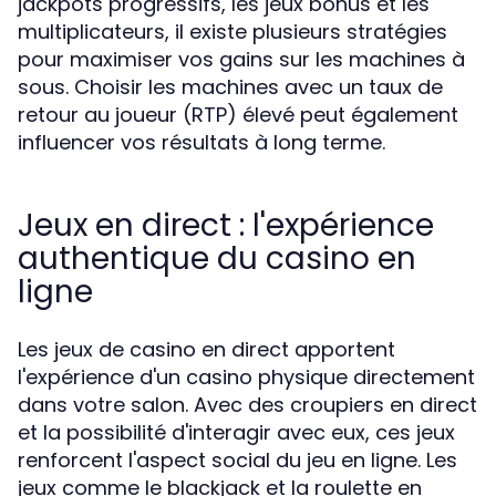
jackpots progressifs, les jeux bonus et les
multiplicateurs, il existe plusieurs stratégies
pour maximiser vos gains sur les machines à
sous. Choisir les machines avec un taux de
retour au joueur (RTP) élevé peut également
influencer vos résultats à long terme.
Jeux en direct : l'expérience
authentique du casino en
ligne
Les jeux de casino en direct apportent
l'expérience d'un casino physique directement
dans votre salon. Avec des croupiers en direct
et la possibilité d'interagir avec eux, ces jeux
renforcent l'aspect social du jeu en ligne. Les
jeux comme le blackjack et la roulette en