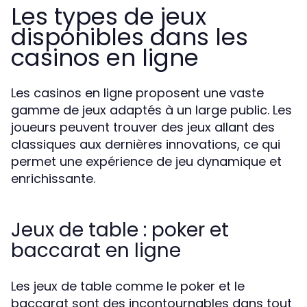
Les types de jeux
disponibles dans les
casinos en ligne
Les casinos en ligne proposent une vaste
gamme de jeux adaptés à un large public. Les
joueurs peuvent trouver des jeux allant des
classiques aux dernières innovations, ce qui
permet une expérience de jeu dynamique et
enrichissante.
Jeux de table : poker et
baccarat en ligne
Les jeux de table comme le poker et le
baccarat sont des incontournables dans tout