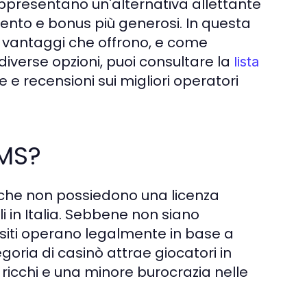
 rappresentano un'alternativa allettante
ento e bonus più generosi. In questa
 vantaggi che offrono, e come
e diverse opzioni, puoi consultare la
lista
 e recensioni sui migliori operatori
MS?
 che non possiedono una licenza
i in Italia. Sebbene non siano
i siti operano legalmente in base a
egoria di casinò attrae giocatori in
 ricchi e una minore burocrazia nelle