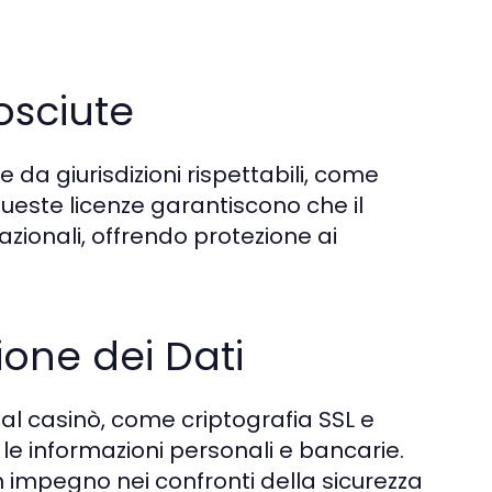
osciute
da giurisdizioni rispettabili, come
Queste licenze garantiscono che il
zionali, offrendo protezione ai
ione dei Dati
dal casinò, come criptografia SSL e
 le informazioni personali e bancarie.
n impegno nei confronti della sicurezza