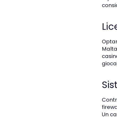
consi
Lic
Optar
Malta
casin
giocat
Sis
Contr
firew
Un ca