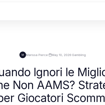
Marissa Pierce
·
May 10, 2026
·
Gambling
M
ndo Ignori le Miglior
ine Non AAMS? Strat
er Giocatori Scomme