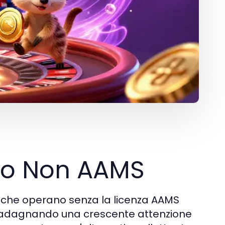
ino Non AAMS
ò che operano senza la licenza AAMS
uadagnando una crescente attenzione