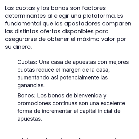
Las cuotas y los bonos son factores
determinantes al elegir una plataforma. Es
fundamental que los apostadores comparen
las distintas ofertas disponibles para
asegurarse de obtener el máximo valor por
su dinero.
Cuotas:
Una casa de apuestas con mejores
cuotas reduce el margen de la casa,
aumentando así potencialmente las
ganancias.
Bonos:
Los bonos de bienvenida y
promociones continuas son una excelente
forma de incrementar el capital inicial de
apuestas.