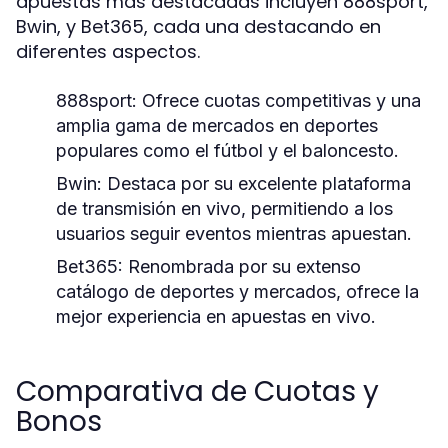
apuestas más destacadas incluyen 888sport,
Bwin, y Bet365, cada una destacando en
diferentes aspectos.
888sport:
Ofrece cuotas competitivas y una
amplia gama de mercados en deportes
populares como el fútbol y el baloncesto.
Bwin:
Destaca por su excelente plataforma
de transmisión en vivo, permitiendo a los
usuarios seguir eventos mientras apuestan.
Bet365:
Renombrada por su extenso
catálogo de deportes y mercados, ofrece la
mejor experiencia en apuestas en vivo.
Comparativa de Cuotas y
Bonos