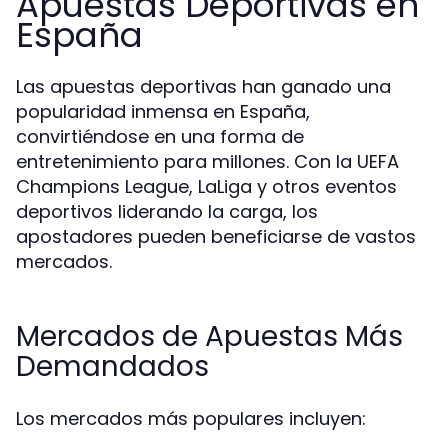
Apuestas Deportivas en
España
Las apuestas deportivas han ganado una
popularidad inmensa en España,
convirtiéndose en una forma de
entretenimiento para millones. Con la UEFA
Champions League, LaLiga y otros eventos
deportivos liderando la carga, los
apostadores pueden beneficiarse de vastos
mercados.
Mercados de Apuestas Más
Demandados
Los mercados más populares incluyen: