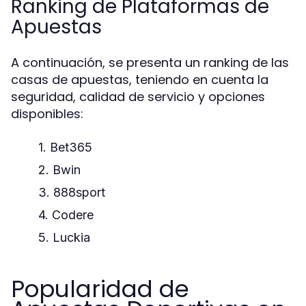
Ranking de Plataformas de
Apuestas
A continuación, se presenta un ranking de las
casas de apuestas, teniendo en cuenta la
seguridad, calidad de servicio y opciones
disponibles:
1. Bet365
2. Bwin
3. 888sport
4. Codere
5. Luckia
Popularidad de