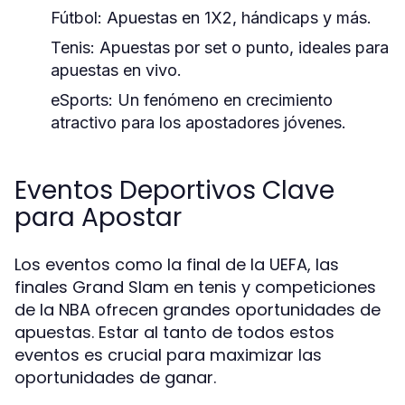
Fútbol:
Apuestas en 1X2, hándicaps y más.
Tenis:
Apuestas por set o punto, ideales para
apuestas en vivo.
eSports:
Un fenómeno en crecimiento
atractivo para los apostadores jóvenes.
Eventos Deportivos Clave
para Apostar
Los eventos como la final de la UEFA, las
finales Grand Slam en tenis y competiciones
de la NBA ofrecen grandes oportunidades de
apuestas. Estar al tanto de todos estos
eventos es crucial para maximizar las
oportunidades de ganar.