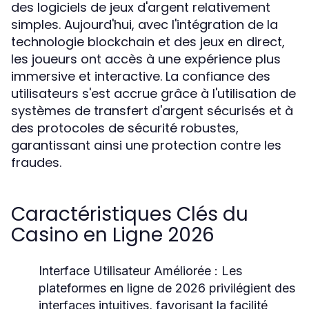
des logiciels de jeux d'argent relativement
simples. Aujourd'hui, avec l'intégration de la
technologie blockchain et des jeux en direct,
les joueurs ont accès à une expérience plus
immersive et interactive. La confiance des
utilisateurs s'est accrue grâce à l'utilisation de
systèmes de transfert d'argent sécurisés et à
des protocoles de sécurité robustes,
garantissant ainsi une protection contre les
fraudes.
Caractéristiques Clés du
Casino en Ligne 2026
Interface Utilisateur Améliorée :
Les
plateformes en ligne de 2026 privilégient des
interfaces intuitives, favorisant la facilité