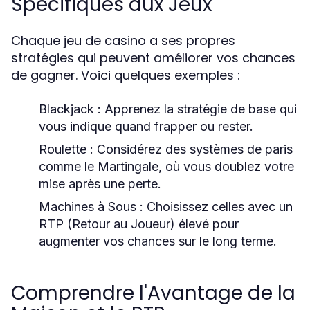
Spécifiques aux Jeux
Chaque jeu de casino a ses propres
stratégies qui peuvent améliorer vos chances
de gagner. Voici quelques exemples :
Blackjack :
Apprenez la stratégie de base qui
vous indique quand frapper ou rester.
Roulette :
Considérez des systèmes de paris
comme le Martingale, où vous doublez votre
mise après une perte.
Machines à Sous :
Choisissez celles avec un
RTP (Retour au Joueur) élevé pour
augmenter vos chances sur le long terme.
Comprendre l'Avantage de la