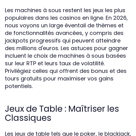
Les machines à sous restent les jeux les plus
populaires dans les casinos en ligne. En 2026,
nous voyons un large éventail de thèmes et
de fonctionnalités avancées, y compris des
jackpots progressifs qui peuvent atteindre
des millions d'euros. Les astuces pour gagner
incluent le choix de machines à sous basées
sur leur RTP et leurs taux de volatilité.
Privilégiez celles qui offrent des bonus et des
tours gratuits pour maximiser vos gains
potentiels.
Jeux de Table : Maîtriser les
Classiques
Les jeux de table tels que le poker, le blackjack,