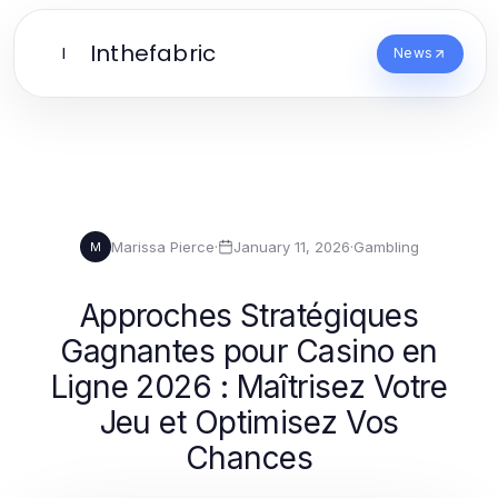
Inthefabric
I
News
Marissa Pierce
·
January 11, 2026
·
Gambling
M
Approches Stratégiques
Gagnantes pour Casino en
Ligne 2026 : Maîtrisez Votre
Jeu et Optimisez Vos
Chances