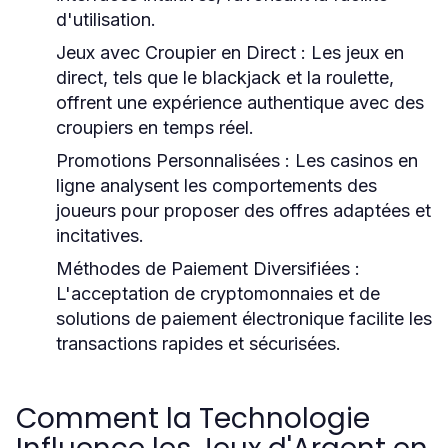
d'utilisation.
Jeux avec Croupier en Direct :
Les jeux en
direct, tels que le blackjack et la roulette,
offrent une expérience authentique avec des
croupiers en temps réel.
Promotions Personnalisées :
Les casinos en
ligne analysent les comportements des
joueurs pour proposer des offres adaptées et
incitatives.
Méthodes de Paiement Diversifiées :
L'acceptation de cryptomonnaies et de
solutions de paiement électronique facilite les
transactions rapides et sécurisées.
Comment la Technologie