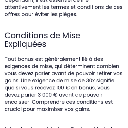
attentivement les termes et conditions de ces
offres pour éviter les pièges.
Conditions de Mise
Expliquées
Tout bonus est généralement lié à des
exigences de mise, qui déterminent combien
vous devez parier avant de pouvoir retirer vos
gains. Une exigence de mise de 30x signifie
que si vous recevez 100 € en bonus, vous
devez parier 3 000 € avant de pouvoir
encaisser. Comprendre ces conditions est
crucial pour maximiser vos gains.