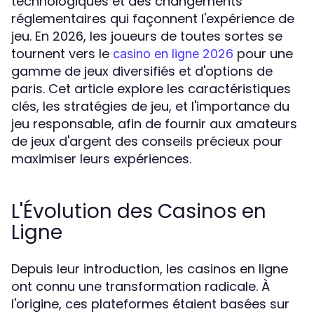
technologiques et des changements
réglementaires qui façonnent l'expérience de
jeu. En 2026, les joueurs de toutes sortes se
tournent vers le
pour une
casino en ligne 2026
gamme de jeux diversifiés et d'options de
paris. Cet article explore les caractéristiques
clés, les stratégies de jeu, et l'importance du
jeu responsable, afin de fournir aux amateurs
de jeux d'argent des conseils précieux pour
maximiser leurs expériences.
L'Évolution des Casinos en
Ligne
Depuis leur introduction, les casinos en ligne
ont connu une transformation radicale. À
l'origine, ces plateformes étaient basées sur