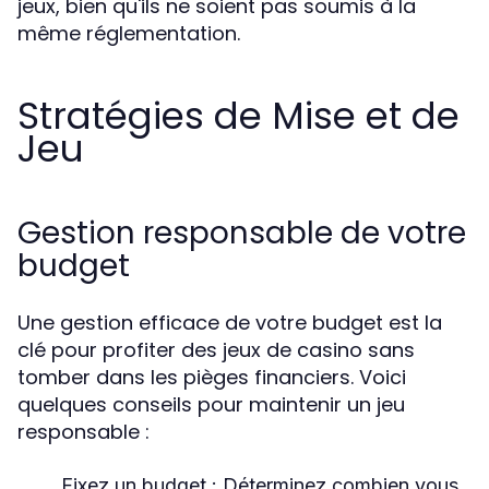
jeux, bien qu'ils ne soient pas soumis à la
même réglementation.
Stratégies de Mise et de
Jeu
Gestion responsable de votre
budget
Une gestion efficace de votre budget est la
clé pour profiter des jeux de casino sans
tomber dans les pièges financiers. Voici
quelques conseils pour maintenir un jeu
responsable :
Fixez un budget :
Déterminez combien vous