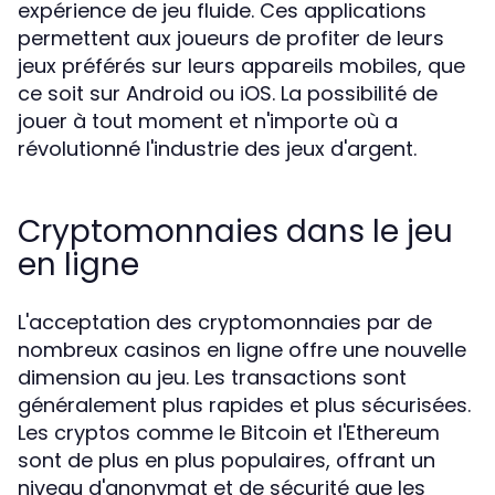
expérience de jeu fluide. Ces applications
permettent aux joueurs de profiter de leurs
jeux préférés sur leurs appareils mobiles, que
ce soit sur Android ou iOS. La possibilité de
jouer à tout moment et n'importe où a
révolutionné l'industrie des jeux d'argent.
Cryptomonnaies dans le jeu
en ligne
L'acceptation des cryptomonnaies par de
nombreux casinos en ligne offre une nouvelle
dimension au jeu. Les transactions sont
généralement plus rapides et plus sécurisées.
Les cryptos comme le Bitcoin et l'Ethereum
sont de plus en plus populaires, offrant un
niveau d'anonymat et de sécurité que les