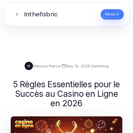
Inthefabric
I
News
Marissa Pierce
·
May 10, 2026
·
Gambling
M
5 Règles Essentielles pour le
Succès au Casino en Ligne
en 2026