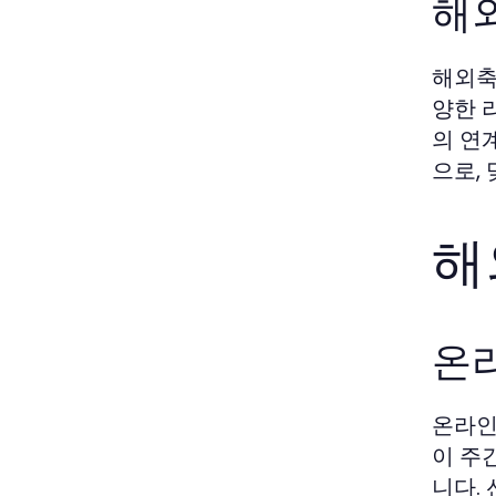
해
해외축
양한 
의 연
으로,
해
온
온라인
이 주
니다.