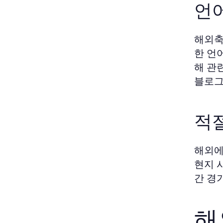
언
해외축
한 언
해 관
블로그
적
해외에
현지 
간 경
해