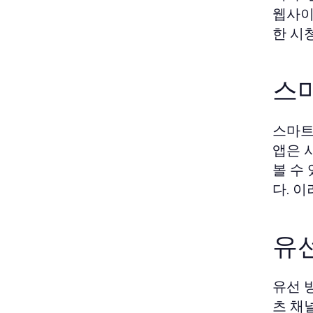
웹사이
한 시
스
스마트
앱은 
볼 수
다. 
유선
유선 
츠 채