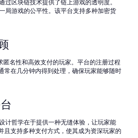
er通过区块链技术提供了链上游戏的透明度。
每一局游戏的公平性。该平台支持多种加密货
兼顾
合追求匿名性和高效支付的玩家。平台的注册过程
通常在几分钟内得到处理，确保玩家能够随时
平台
。其设计哲学在于提供一种无缝体验，让玩家能
并且支持多种支付方式，使其成为资深玩家的