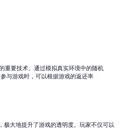
性的重要技术。通过模拟真实环境中的随机
在参与游戏时，可以根据游戏的返还率
，极大地提升了游戏的透明度。玩家不仅可以