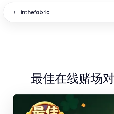
Inthefabric
I
最佳在线赌场对