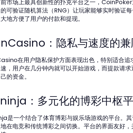
前市场上最具创新性的扑克平台之一，CoinPok
用的可验证随机算法（RNG）让玩家能够实时验证
极大地方便了用户的付款和提现。
inCasino：隐私与速度的
nCasino在用户隐私保护方面表现出色，特别适
迅速，用户在几分钟内就可以开始游戏，而提款请求
自己的资金。
tninja：多元化的博彩中枢
ninja是一个结合了体育博彩与娱乐场游戏的平台
便地在电竞和传统博彩之间切换。平台的界面友好，