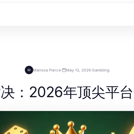
Marissa Pierce
·
May 13, 2026
·
Gambling
M
决：2026年顶尖平