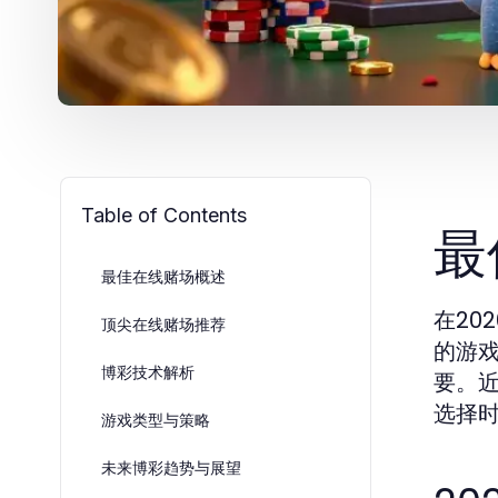
Table of Contents
最
最佳在线赌场概述
在20
顶尖在线赌场推荐
的游
博彩技术解析
要。
选择
游戏类型与策略
未来博彩趋势与展望