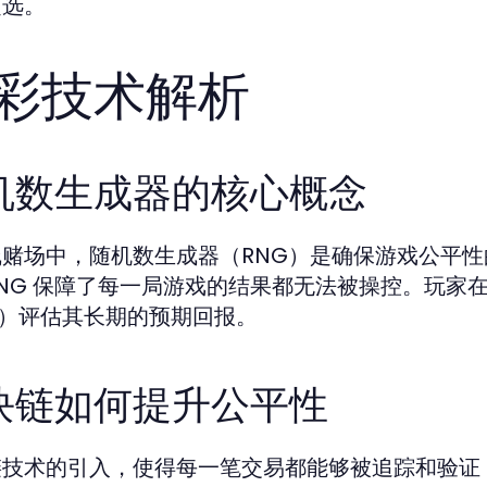
之选。
彩技术解析
机数生成器的核心概念
线赌场中，随机数生成器（RNG）是确保游戏公平
NG 保障了每一局游戏的结果都无法被操控。玩家
P）评估其长期的预期回报。
块链如何提升公平性
链技术的引入，使得每一笔交易都能够被追踪和验证