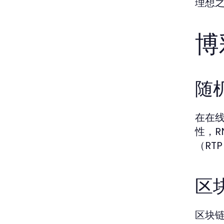
理想
博
随
在在
性，R
（RT
区
区块