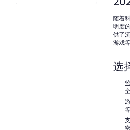
2
随着科
明度
供了
游戏
选