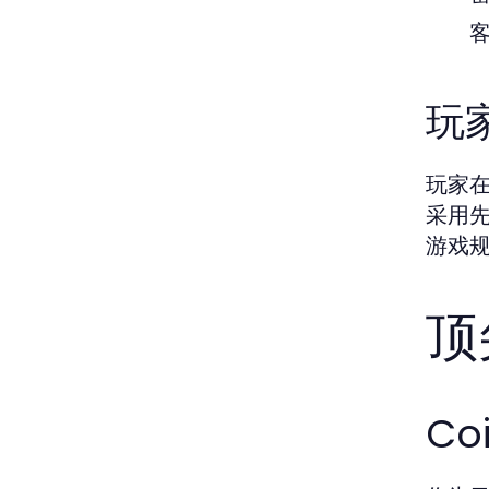
玩
玩家
采用
游戏
顶
Co