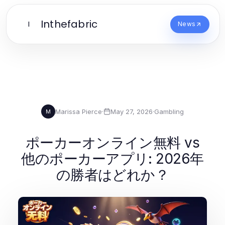
Inthefabric
I
News
Marissa Pierce
·
May 27, 2026
·
Gambling
M
ポーカーオンライン無料 vs
他のポーカーアプリ: 2026年
の勝者はどれか？