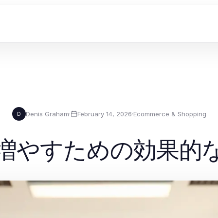
Denis Graham
·
February 14, 2026
·
Ecommerce & Shopping
D
増やすための効果的