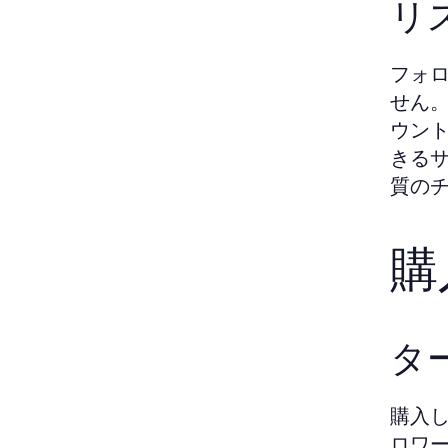
リ
フォ
せん
ウン
きる
質の
購
タ
購入
ロワ