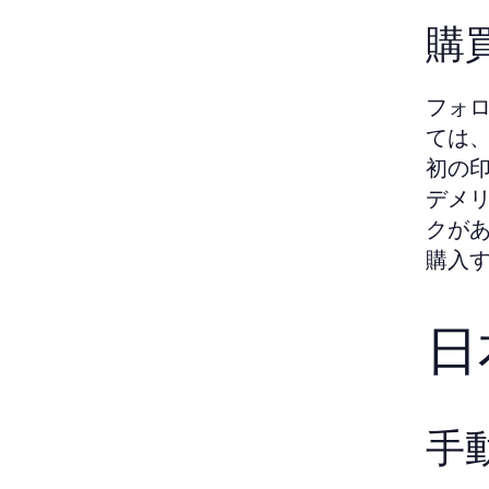
購
フォ
ては
初の
デメ
クが
購入
日
手