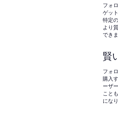
フォ
ゲッ
特定
より
でき
賢
フォ
購入
ーザ
こと
にな