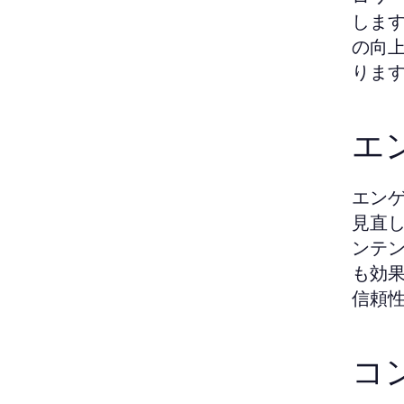
しま
の向
りま
エ
エン
見直
ンテ
も効
信頼
コ