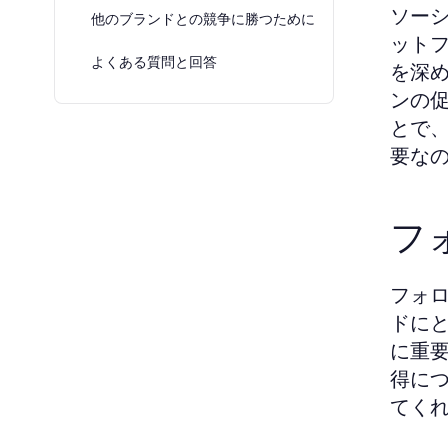
ソー
他のブランドとの競争に勝つために
ットフ
よくある質問と回答
を深
ンの
とで
要な
フ
フォ
ドに
に重
得に
てく