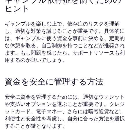
ヒント
ギャンブルを楽しむ上で、依存症のリスクを理解
し、適切な対策を講じることが重要です。具体的に
は、ギャンブルに使う資金を事前に決める、定期的
な休憩を取る、自己制御を持つことなどが推奨され
ます。もし問題を感じたら、サポートリソースも利
用するのが良いでしょう。
資金を安全に管理する方法
安全に資金を管理するためには、適切なウォレット
や支払いオプションを選ぶことが重要です。クレジ
ットカード、電子マネー、さらには暗号通貨など、
利便性と安全性を考慮し、自分に合った方法を選択
することが鍵となります。