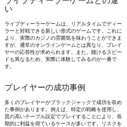
ライブディーラーゲームとの違
い
ライブディーラーゲームは、リアルタイムでディー
ラーと対戦できる新しい形式のゲームです。これに
より、実際のカジノの雰囲気を味わうことができま
すが、通常のオンラインゲームとは異なり、プレイ
ヤーの応答性が求められます。また、賭けるスピー
ドも異なるため、実際に体験してみるのが一番で
す。
プレイヤーの成功事例
多くのプレイヤーがブラックジャックで成功を収め
た事例があります。例えば、特定の戦略を使用し、
質の高いテーブル設定でプレイすることにより、長
期的に利益を得ているケースが多いです。リスクを