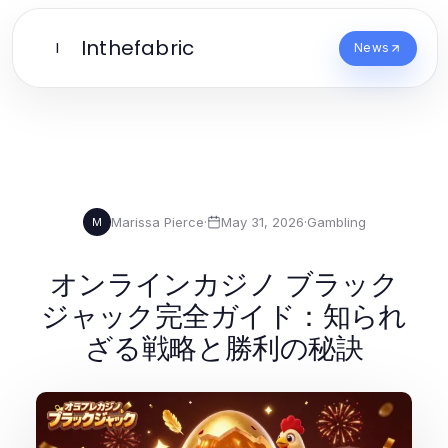
Inthefabric
I
News
Marissa Pierce
·
May 31, 2026
·
Gambling
M
オンラインカジノ ブラック
ジャック完全ガイド：知られ
ざる戦略と勝利の秘訣