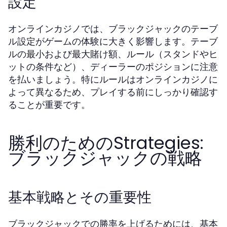
設定
オンラインカジノでは、ブラックジャックのテーブ
ル設定がゲームの体験に大きく影響します。テーブ
ルの最小および最大賭け額、ルール（スタンドやヒ
ットの条件など）、ディーラーのポジションに注意
を払いましょう。特にルールはオンラインカジノに
よって異なるため、プレイする前にしっかり確認す
ることが重要です。
勝利のためのStrategies:
ブラックジャックの戦略
基本戦略とその重要性
ブラックジャックでの勝率を上げるためには、基本