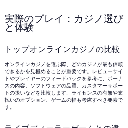
実際のプレイ：カジノ選び
と体験
トップオンラインカジノの比較
オンラインカジノを選ぶ際、どのカジノが最も信頼
できるかを見極めることが重要です。レビューサイ
トやプレイヤーのフィードバックを参考に、ボーナ
スの内容、ソフトウェアの品質、カスタマーサポー
トの扱いなどを比較します。ライセンスの有無や支
払いのオプション、ゲームの幅も考慮すべき要素で
す。