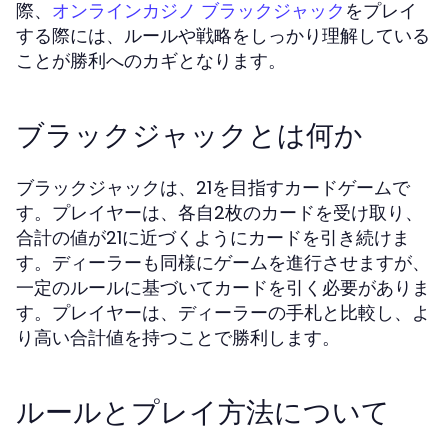
際、
をプレイ
オンラインカジノ ブラックジャック
する際には、ルールや戦略をしっかり理解している
ことが勝利へのカギとなります。
ブラックジャックとは何か
ブラックジャックは、21を目指すカードゲームで
す。プレイヤーは、各自2枚のカードを受け取り、
合計の値が21に近づくようにカードを引き続けま
す。ディーラーも同様にゲームを進行させますが、
一定のルールに基づいてカードを引く必要がありま
す。プレイヤーは、ディーラーの手札と比較し、よ
り高い合計値を持つことで勝利します。
ルールとプレイ方法について