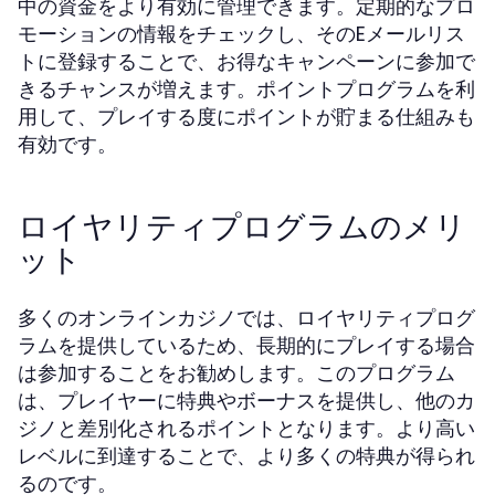
中の資金をより有効に管理できます。定期的なプロ
モーションの情報をチェックし、そのEメールリス
トに登録することで、お得なキャンペーンに参加で
きるチャンスが増えます。ポイントプログラムを利
用して、プレイする度にポイントが貯まる仕組みも
有効です。
ロイヤリティプログラムのメリ
ット
多くのオンラインカジノでは、ロイヤリティプログ
ラムを提供しているため、長期的にプレイする場合
は参加することをお勧めします。このプログラム
は、プレイヤーに特典やボーナスを提供し、他のカ
ジノと差別化されるポイントとなります。より高い
レベルに到達することで、より多くの特典が得られ
るのです。