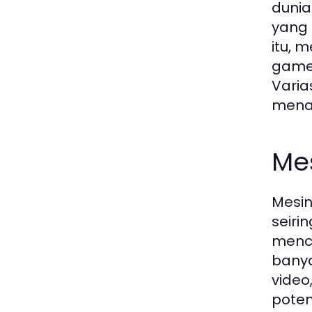
dunia
yang 
itu, 
games
Varia
mena
Mes
Mesin
seiri
menca
banya
video
poten