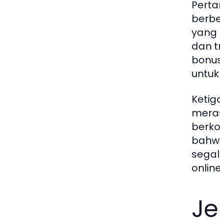
Perta
berbe
yang
dan t
bonus
untu
Ketig
meras
berko
bahwa
segal
online
Je