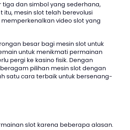
r tiga dan simbol yang sederhana,
 itu, mesin slot telah berevolusi
g memperkenalkan video slot yang
ongan besar bagi mesin slot untuk
 pemain untuk menikmati permainan
u pergi ke kasino fisik. Dengan
 beragam pilihan mesin slot dengan
h satu cara terbaik untuk bersenang-
ermainan slot karena beberapa alasan.