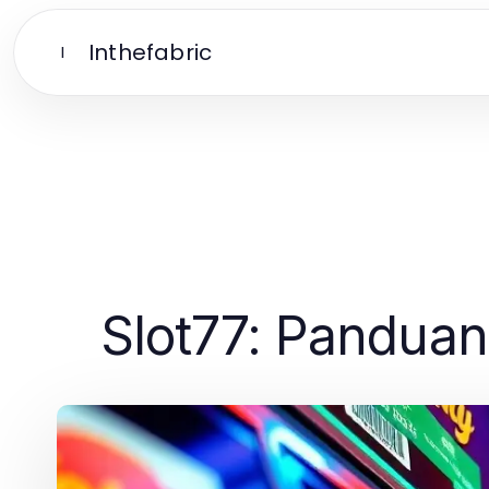
Inthefabric
I
Slot77: Panduan