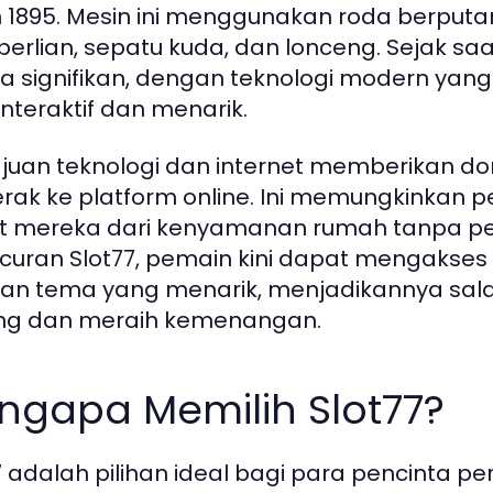
 1895. Mesin ini menggunakan roda berputa
 berlian, sepatu kuda, dan lonceng. Sejak saat
a signifikan, dengan teknologi modern yan
 interaktif dan menarik.
uan teknologi dan internet memberikan dor
rak ke platform online. Ini memungkinkan
it mereka dari kenyamanan rumah tanpa perl
curan Slot77, pemain kini dapat mengakses
 dan tema yang menarik, menjadikannya sala
ng dan meraih kemenangan.
ngapa Memilih Slot77?
7 adalah pilihan ideal bagi para pencinta p